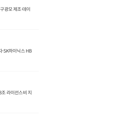
화, 구광모 제조·데이
자·SK하이닉스 HB
.3조 라이선스비 지