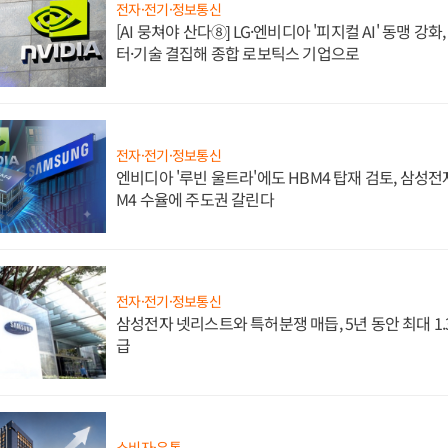
전자·전기·정보통신
[AI 뭉쳐야 산다⑧] LG·엔비디아 '피지컬 AI' 동맹 강
터·기술 결집해 종합 로보틱스 기업으로
전자·전기·정보통신
엔비디아 '루빈 울트라'에도 HBM4 탑재 검토, 삼성전
M4 수율에 주도권 갈린다
전자·전기·정보통신
삼성전자 넷리스트와 특허분쟁 매듭, 5년 동안 최대 1
급
소비자·유통