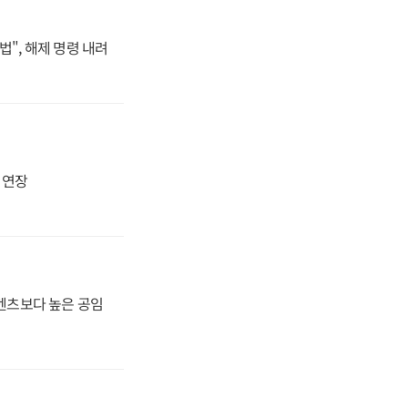
법", 해제 명령 내려
지 연장
·벤츠보다 높은 공임