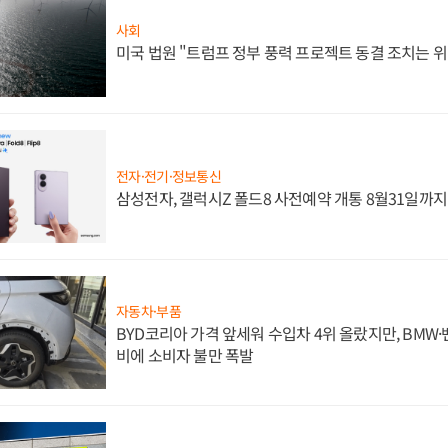
사회
미국 법원 "트럼프 정부 풍력 프로젝트 동결 조치는 위
전자·전기·정보통신
삼성전자, 갤럭시Z 폴드8 사전예약 개통 8월31일까
자동차·부품
BYD코리아 가격 앞세워 수입차 4위 올랐지만, BMW
비에 소비자 불만 폭발