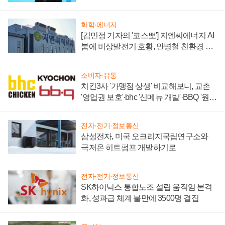
할까
화학·에너지
[김민정 기자의 '코스뽀'] 지엔씨에너지 AI
붐에 비상발전기 호황, 안병철 친환경 에
너지 발전전문기업 향한다
소비자·유통
치킨3사 '가맹점 상생' 비교해보니, 교촌
'영업권 보호'·bhc '신메뉴 개발'·BBQ '원가
부담'
전자·전기·정보통신
삼성전자, 미국 오크리지국립연구소와
극저온 히트펌프 개발하기로
전자·전기·정보통신
SK하이닉스 통합노조 설립 움직임 본격
화, 성과급 체계 불만에 3500명 결집