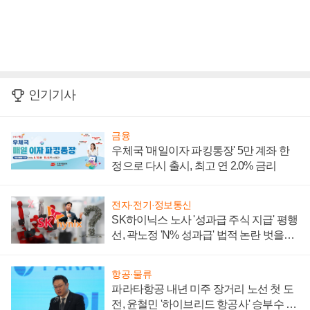
인기기사
금융
우체국 '매일이자 파킹통장' 5만 계좌 한
정으로 다시 출시, 최고 연 2.0% 금리
전자·전기·정보통신
SK하이닉스 노사 '성과급 주식 지급' 평행
선, 곽노정 'N% 성과급' 법적 논란 벗을지
주목
항공·물류
파라타항공 내년 미주 장거리 노선 첫 도
전, 윤철민 '하이브리드 항공사' 승부수 통