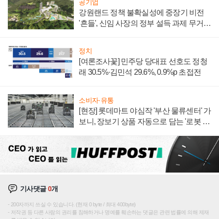
공기업
강원랜드 정책 불확실성에 중장기 비전
'흔들', 신임 사장의 정부 설득 과제 무거워
져
정치
[여론조사꽃] 민주당 당대표 선호도 정청
래 30.5%·김민석 29.6%, 0.9%p 초접전
소비자·유통
[현장] 롯데마트 야심작 '부산 물류센터' 가
보니, 장보기 상품 자동으로 담는 '로봇 40
0대' 장관
기사댓글
0
개
200자까지 쓰실 수 있습니다. (현재 0 byte / 최대 400byte)
저작권 등 다른 사람의 권리를 침해하거나 명예를 훼손하는 댓글은 관련 법률에 의해 제재