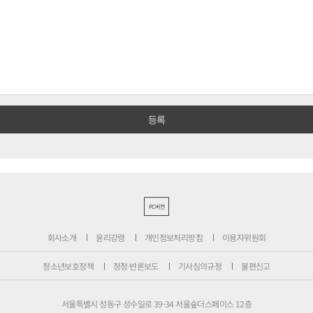
PC버전
회사소개
윤리강령
개인정보처리방침
이용자위원회
청소년보호정책
정정·반론보도
기사심의규정
불편신고
서울특별시 성동구 성수일로 39-34 서울숲더스페이스 12층