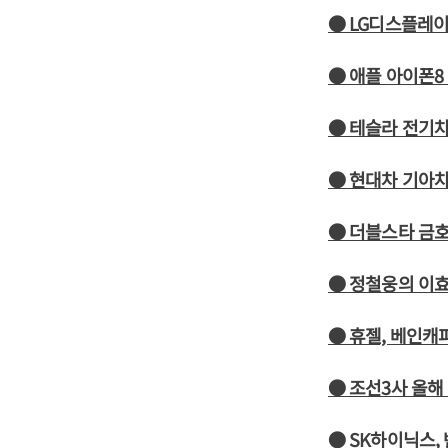
● LG디스플레이
● 애플 아이폰8
● 테슬라 전기차
● 현대차 기아차
● 더블스타 금호
● 정철웅의 이효
● 휴젤, 베인캐
● 조선3사 올해
● SK하이닉스,