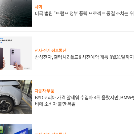
사회
미국 법원 "트럼프 정부 풍력 프로젝트 동결 조치는 위
전자·전기·정보통신
삼성전자, 갤럭시Z 폴드8 사전예약 개통 8월31일까
자동차·부품
BYD코리아 가격 앞세워 수입차 4위 올랐지만, BMW
비에 소비자 불만 폭발