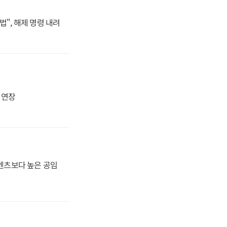
법", 해제 명령 내려
지 연장
·벤츠보다 높은 공임