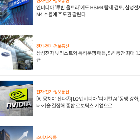
전자·전기·정보통신
엔비디아 '루빈 울트라'에도 HBM4 탑재 검토, 삼성전
M4 수율에 주도권 갈린다
전자·전기·정보통신
삼성전자 넷리스트와 특허분쟁 매듭, 5년 동안 최대 1
급
전자·전기·정보통신
[AI 뭉쳐야 산다⑧] LG·엔비디아 '피지컬 AI' 동맹 강
터·기술 결집해 종합 로보틱스 기업으로
소비자·유통