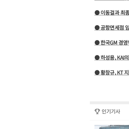
● 이동걸과 최종
● 공항면세점 
● 한국GM 경영
● 하성용, KA
● 황창규, KT
인기기사