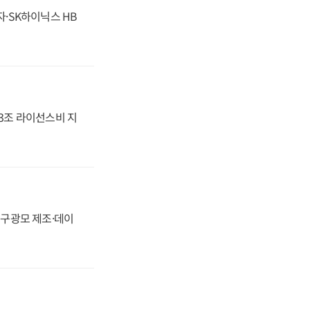
자·SK하이닉스 HB
.3조 라이선스비 지
화, 구광모 제조·데이