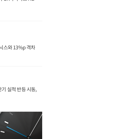
닉스와 13%p 격차
반기 실적 반등 시동,