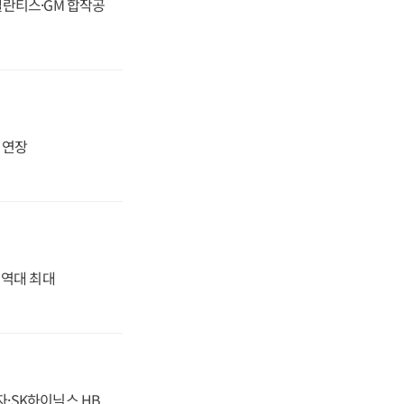
스텔란티스·GM 합작공
지 연장
' 역대 최대
자·SK하이닉스 HB