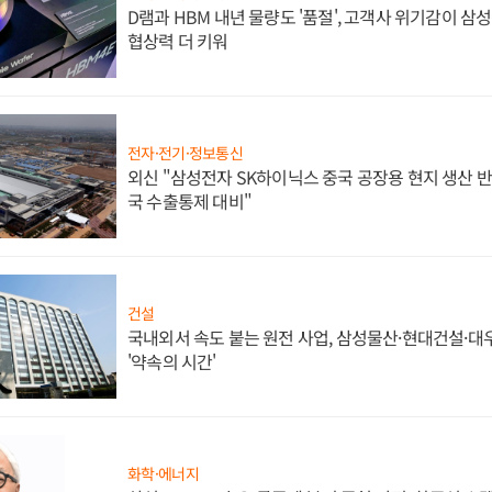
D램과 HBM 내년 물량도 '품절', 고객사 위기감이 삼
협상력 더 키워
전자·전기·정보통신
외신 "삼성전자 SK하이닉스 중국 공장용 현지 생산 반
국 수출통제 대비"
건설
국내외서 속도 붙는 원전 사업, 삼성물산·현대건설·
'약속의 시간'
화학·에너지