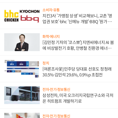
소비자·유통
치킨3사 '가맹점 상생' 비교해보니, 교촌 '영
업권 보호'·bhc '신메뉴 개발'·BBQ '원가 부
담'
화학·에너지
[김민정 기자의 '코스뽀'] 지엔씨에너지 AI 붐
에 비상발전기 호황, 안병철 친환경 에너지
발전전문기업 향한다
정치
[여론조사꽃] 민주당 당대표 선호도 정청래
30.5%·김민석 29.6%, 0.9%p 초접전
전자·전기·정보통신
삼성전자, 미국 오크리지국립연구소와 극저
온 히트펌프 개발하기로
전자·전기·정보통신