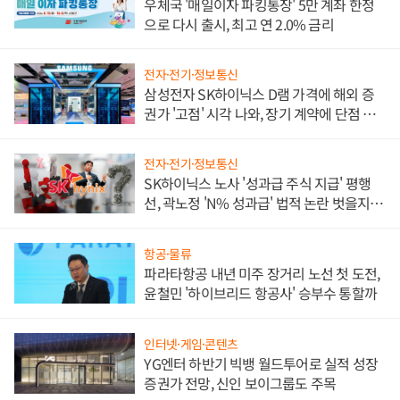
우체국 '매일이자 파킹통장' 5만 계좌 한정
으로 다시 출시, 최고 연 2.0% 금리
전자·전기·정보통신
삼성전자 SK하이닉스 D램 가격에 해외 증
권가 '고점' 시각 나와, 장기 계약에 단점 부
각
전자·전기·정보통신
SK하이닉스 노사 '성과급 주식 지급' 평행
선, 곽노정 'N% 성과급' 법적 논란 벗을지 주
목
항공·물류
파라타항공 내년 미주 장거리 노선 첫 도전,
윤철민 '하이브리드 항공사' 승부수 통할까
인터넷·게임·콘텐츠
YG엔터 하반기 빅뱅 월드투어로 실적 성장
증권가 전망, 신인 보이그룹도 주목