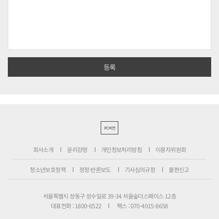
PC버전
회사소개
윤리강령
개인정보처리방침
이용자위원회
청소년보호정책
정정·반론보도
기사심의규정
불편신고
서울특별시 성동구 성수일로 39-34 서울숲더스페이스 12층
대표전화 : 1800-6522
팩스 : 070-4015-8658