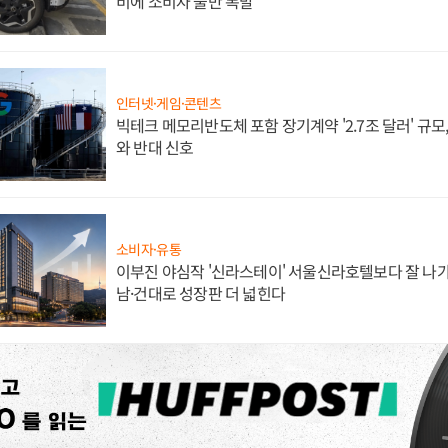
비에 소비자 불만 폭발
인터넷·게임·콘텐츠
빅테크 메모리반도체 포함 장기계약 '2.7조 달러' 규모,
와 반대 신호
소비자·유통
이부진 야심작 '신라스테이' 서울신라호텔보다 잘 나가
남·건대로 성장판 더 넓힌다