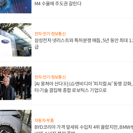
M4 수율에 주도권 갈린다
전자·전기·정보통신
삼성전자 넷리스트와 특허분쟁 매듭, 5년 동안 최대 1
급
전자·전기·정보통신
[AI 뭉쳐야 산다⑧] LG·엔비디아 '피지컬 AI' 동맹 강
터·기술 결집해 종합 로보틱스 기업으로
자동차·부품
BYD코리아 가격 앞세워 수입차 4위 올랐지만, BMW