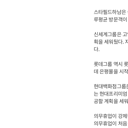
스타필드하남은 국
루평균 방문객이 6
신세계그룹은 고양
획을 세워뒀다. 
다.
롯데그룹 역시 롯
데 은평몰을 시작
현대백화점그룹은 
는 현대프리미엄 
공할 계획을 세워
의무휴업이 강제
의무휴업이 처음 