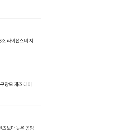
.3조 라이선스비 지
화, 구광모 제조·데이
·벤츠보다 높은 공임