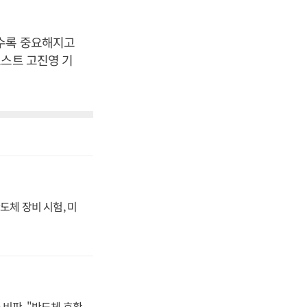
갈수록 중요해지고
포스트 고진영 기
도체 장비 시험, 미
비판, "반도체 호황