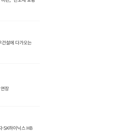
대우건설에 다가오는
지 연장
자·SK하이닉스 HB