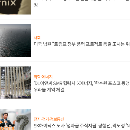
정
사회
미국 법원 "트럼프 정부 풍력 프로젝트 동결 조치는 위
화학·에너지
'DL이앤씨 SMR 협력사' X에너지, '한수원 포스코 
우라늄 계약 체결
전자·전기·정보통신
SK하이닉스 노사 '성과급 주식지급' 평행선, 곽노정 'N