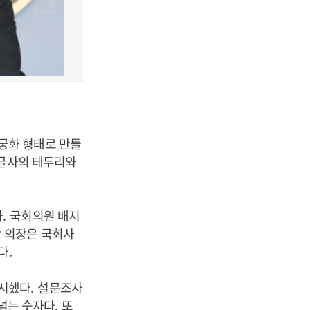
궁화 형태로 만들
글자의 테두리와
다
.
국회의원 배지
 의장은 국회사
다
.
실시했다
.
설문조사
 넘는 숫자다
.
또