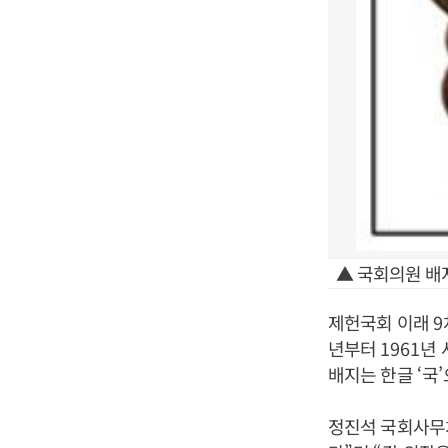
▲ 국회의원 배
제헌국회 이래
9
년부터
1961
년
배지는 한글
‘
국
’
정진석 국회사무