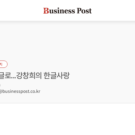
치
글로...강창희의 한글사랑
9
usinesspost.co.kr