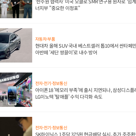
'한수원 협력사' 미국 오클로 SMR 연구용 원자로 '임계 
너지부 "중요한 이정표"
자동차·부품
현대차 올해 SUV 국내 베스트셀러 톱10에서 싼타페만
아반떼 '세단 쌍끌이'로 내수 방어
전자·전기·정보통신
아이폰18 '메모리 부족'에 출시 지연되나, 삼성디스
LG이노텍 '탈애플' 수익 다각화 속도
전자·전기·정보통신
SK하이닉스 1주당 375원 현금배당 실시, 추가 주주환