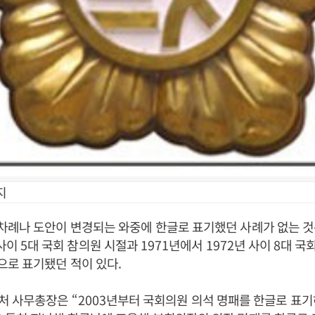
지
차례나 도안이 변경되는 와중에 한글로 표기했던 사례가 없는 
 사이
5
대 국회 참의원 시절과
1971
년에서
1972
년 사이
8
대 국
으로 표기됐던 적이 있다
.
처 사무총장은
“2003
년부터 국회의원 의석 명패를 한글로 표