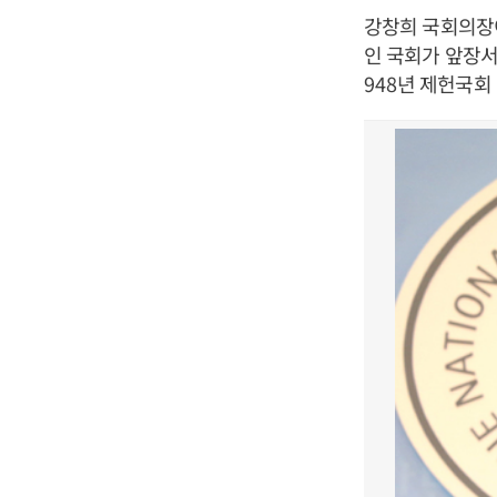
강창희 국회의장
인 국회가 앞장서
948
년 제헌국회