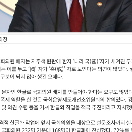
의장
국회의원 배지는 자주색 원판에 한자
‘
나라 국
(
國
)’
자가 새겨진 무
는 이를 두고
‘
國
’
자가
‘
혹
(
或
)’
자로 보인다는 의견이 많았다
.
구분이 되지 않아 생긴 오해다
.
 문자인 한글로 국회의원 배지를 만들어야 한다는 요구도 많았
기폭제 역할을 한 것은 국회운영제도개선소위원회의 합의였다
.
강
 및 의견 수렴 등을 거쳐 한글와 작업을 적극 추진하라고 지시했
격적 한글화 작업에 앞서 국회의원을 대상으로 설문조사까지 
한 국회의원
232
명 가운데
168
명이 한글화에 찬성했다
. 72%
를