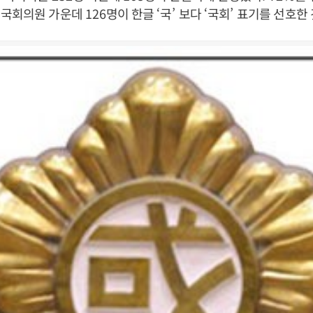
 국회의원 가운데
126
명이 한글
‘
국
’
보다
‘
국회
’
표기를 선호한