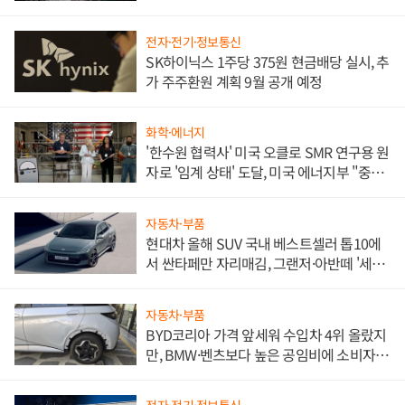
전자·전기·정보통신
SK하이닉스 1주당 375원 현금배당 실시, 추
가 주주환원 계획 9월 공개 예정
화학·에너지
'한수원 협력사' 미국 오클로 SMR 연구용 원
자로 '임계 상태' 도달, 미국 에너지부 "중요
한 이정표"
자동차·부품
현대차 올해 SUV 국내 베스트셀러 톱10에
서 싼타페만 자리매김, 그랜저·아반떼 '세단
쌍끌이'로 내수 방어
자동차·부품
BYD코리아 가격 앞세워 수입차 4위 올랐지
만, BMW·벤츠보다 높은 공임비에 소비자
불만 폭발