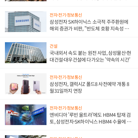
비"
전자·전기·정보통신
삼성전자 SK하이닉스 소극적 주주환원에
해외 증권가 비판, "반도체 호황 지속성 의
문"
건설
국내외서 속도 붙는 원전 사업, 삼성물산·현
대건설·대우건설에 다가오는 '약속의 시간'
전자·전기·정보통신
삼성전자, 갤럭시Z 폴드8 사전예약 개통 8
월31일까지 연장
전자·전기·정보통신
엔비디아 '루빈 울트라'에도 HBM4 탑재 검
토, 삼성전자·SK하이닉스 HBM4 수율에 주
도권 갈린다