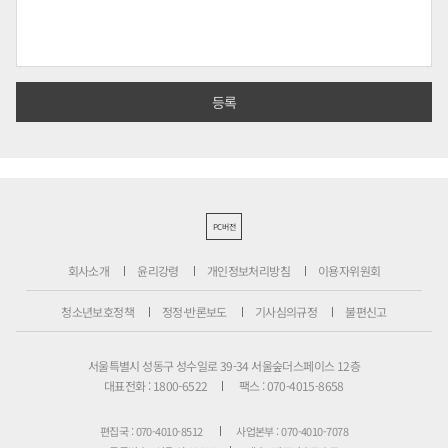
PC버전
회사소개
윤리강령
개인정보처리방침
이용자위원회
청소년보호정책
정정·반론보도
기사심의규정
불편신고
서울특별시 성동구 성수일로 39-34 서울숲더스페이스 12층
대표전화 : 1800-6522
팩스 : 070-4015-8658
편집국 : 070-4010-8512
사업본부 : 070-4010-7078