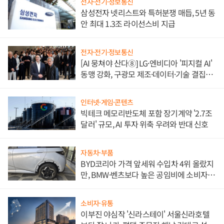
전자·전기·정보통신
삼성전자 넷리스트와 특허분쟁 매듭, 5년 동
안 최대 1.3조 라이선스비 지급
전자·전기·정보통신
[AI 뭉쳐야 산다⑧] LG·엔비디아 '피지컬 AI'
동맹 강화, 구광모 제조·데이터·기술 결집
해 종합 로보틱스 기업으로
인터넷·게임·콘텐츠
빅테크 메모리반도체 포함 장기계약 '2.7조
달러' 규모, AI 투자 위축 우려와 반대 신호
자동차·부품
BYD코리아 가격 앞세워 수입차 4위 올랐지
만, BMW·벤츠보다 높은 공임비에 소비자
불만 폭발
소비자·유통
이부진 야심작 '신라스테이' 서울신라호텔