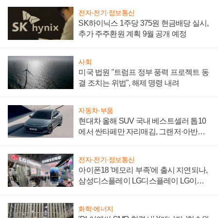
전자·전기·정보통신
SK하이닉스 1주당 375원 현금배당 실시,
추가 주주환원 계획 9월 공개 예정
사회
미국 법원 "트럼프 정부 풍력 프로젝트 동
결 조치는 위법", 해제 명령 내려
자동차·부품
현대차 올해 SUV 국내 베스트셀러 톱10
에서 싼타페만 자리매김, 그랜저·아반떼
'세단 쌍끌이'로 내수 방어
전자·전기·정보통신
아이폰18 '메모리 부족'에 출시 지연되나,
삼성디스플레이 LG디스플레이 LG이노
텍 '탈애플' 수익 다각화 속도
화학·에너지