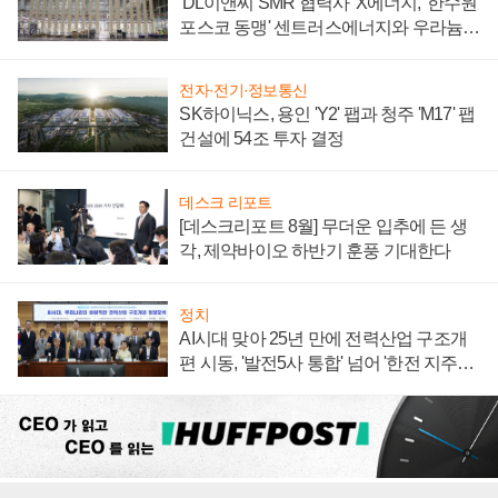
'DL이앤씨 SMR 협력사' X에너지, '한수원
포스코 동맹' 센트러스에너지와 우라늄
계약 체결
전자·전기·정보통신
SK하이닉스, 용인 'Y2' 팹과 청주 'M17' 팹
건설에 54조 투자 결정
데스크 리포트
[데스크리포트 8월] 무더운 입추에 든 생
각, 제약바이오 하반기 훈풍 기대한다
정치
AI시대 맞아 25년 만에 전력산업 구조개
편 시동, '발전5사 통합' 넘어 '한전 지주사'
재편론도