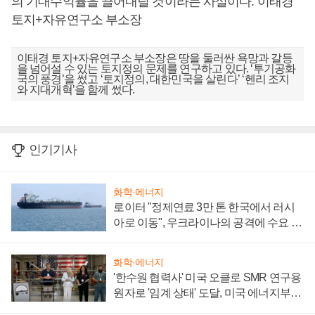
의 기대수익률을 끌어내릴 것이라는 사실이다. 이태경
토지+자유연구소 부소장
이태경 토지+자유연구소 부소장은 땅을 둘러싼 욕망과 갈등
을 넘어설 수 있는 토지정의 문제를 연구하고 있다. ‘투기공화
국의 풍경’을 썼고 ‘토지정의, 대한민국을 살린다’ ‘헨리 조지
와 지대개혁’을 함께 썼다.
인기기사
화학·에너지
로이터 "정제연료 3만 톤 한국에서 러시
아로 이동", 우크라이나의 공격에 수요 늘
어
화학·에너지
'한수원 협력사' 미국 오클로 SMR 연구용
원자로 '임계 상태' 도달, 미국 에너지부
"중요한 이정표"