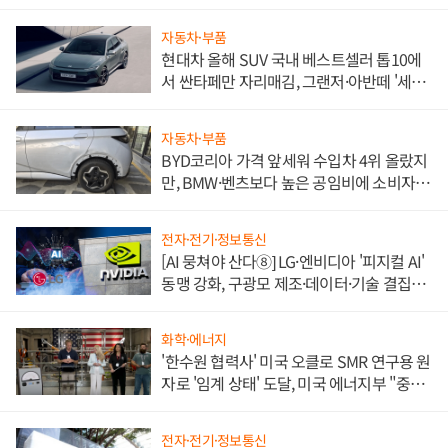
자동차·부품
현대차 올해 SUV 국내 베스트셀러 톱10에
서 싼타페만 자리매김, 그랜저·아반떼 '세단
쌍끌이'로 내수 방어
자동차·부품
BYD코리아 가격 앞세워 수입차 4위 올랐지
만, BMW·벤츠보다 높은 공임비에 소비자
불만 폭발
전자·전기·정보통신
[AI 뭉쳐야 산다⑧] LG·엔비디아 '피지컬 AI'
동맹 강화, 구광모 제조·데이터·기술 결집
해 종합 로보틱스 기업으로
화학·에너지
'한수원 협력사' 미국 오클로 SMR 연구용 원
자로 '임계 상태' 도달, 미국 에너지부 "중요
한 이정표"
전자·전기·정보통신