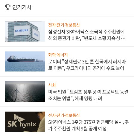
인기기사
전자·전기·정보통신
삼성전자 SK하이닉스 소극적 주주환원에
해외 증권가 비판, "반도체 호황 지속성 의
문"
화학·에너지
로이터 "정제연료 3만 톤 한국에서 러시아
로 이동", 우크라이나의 공격에 수요 늘어
사회
미국 법원 "트럼프 정부 풍력 프로젝트 동결
조치는 위법", 해제 명령 내려
전자·전기·정보통신
SK하이닉스 1주당 375원 현금배당 실시, 추
가 주주환원 계획 9월 공개 예정