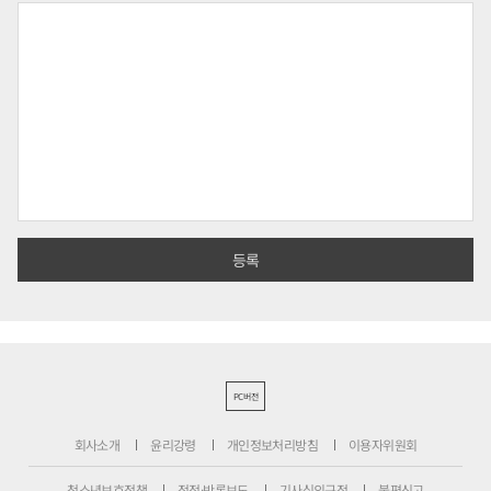
PC버전
회사소개
윤리강령
개인정보처리방침
이용자위원회
청소년보호정책
정정·반론보도
기사심의규정
불편신고