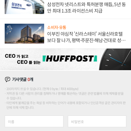
삼성전자 넷리스트와 특허분쟁 매듭, 5년 동
안 최대 1.3조 라이선스비 지급
소비자·유통
이부진 야심작 '신라스테이' 서울신라호텔
보다 잘 나가, 평택·주문진·해남·건대로 성
장판 더 넓힌다
기사댓글
0
개
200자까지 쓰실 수 있습니다. (현재 0 byte / 최대 400byte)
저작권 등 다른 사람의 권리를 침해하거나 명예를 훼손하는 댓글은 관련 법률에 의해 제재를 받을
수 있습니다.
타인에게 불쾌감을 주는 욕설 등 비하하는 단어가 내용에 포함되거나 인신공격성 글은 관리자의 판
단에 의해 삭제 합니다.