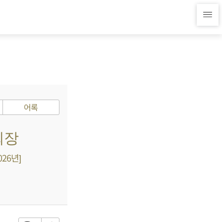
어록
회장
26년]