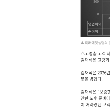
▲ 미래에셋생명의 
△고령층 고객 타
김재식은 고령화 
김재식은 2026
뜻을 밝혔다.
김재식은 “보증형
안한 노후 준비에
이 어려웠던 고객