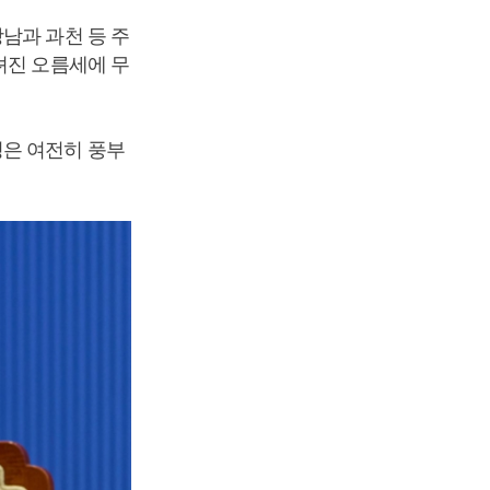
남과 과천 등 주
뎌진 오름세에 무
성은 여전히 풍부