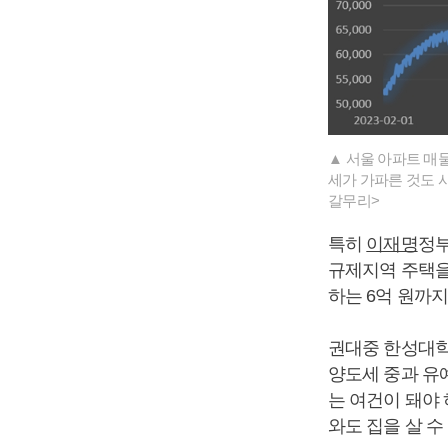
▲ 서울 아파트 매물
세가 가파른 것도 사
갈무리>
특히
이재명
정부
규제지역 주택을 사
하는 6억 원까
권대중 한성대학
양도세 중과 유예
는 여건이 돼야
와도 집을 살 수