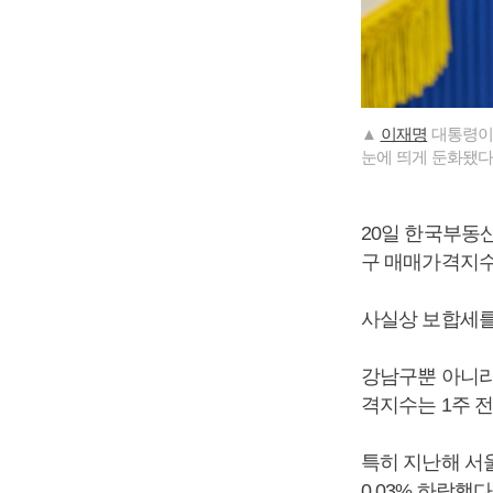
▲
이재명
대통령이 
눈에 띄게 둔화됐다
20일 한국부동산
구 매매가격지수는
사실상 보합세를 
강남구뿐 아니라
격지수는 1주 전
특히 지난해 서
0.03% 하락했