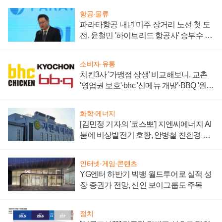
항공·물류
파라타항공 내년 미주 장거리 노선 첫 도
전, 윤철민 '하이브리드 항공사' 승부수 통
할까
소비자·유통
치킨3사 '가맹점 상생' 비교해보니, 교촌
'영업권 보호'·bhc '신메뉴 개발'·BBQ '원가
부담'
화학·에너지
[김민정 기자의 '코스뽀'] 지엔씨에너지 AI
붐에 비상발전기 호황, 안병철 친환경 에
너지 발전전문기업 향한다
인터넷·게임·콘텐츠
YG엔터 하반기 빅뱅 월드투어로 실적 성
장 증권가 전망, 신인 보이그룹도 주목
정치