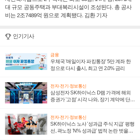
대 규모 공동주택과 부대복리시설이 조성된다. 총 공사
비는 2조7489억 원으로 계획됐다. 김환 기자
인기기사
금융
우체국 '매일이자 파킹통장' 5만 계좌 한
정으로 다시 출시, 최고 연 2.0% 금리
전자·전기·정보통신
삼성전자 SK하이닉스 D램 가격에 해외
증권가 '고점' 시각 나와, 장기 계약에 단점
부각
전자·전기·정보통신
SK하이닉스 노사 '성과급 주식 지급' 평행
선, 곽노정 'N% 성과급' 법적 논란 벗을지
주목