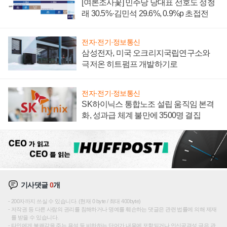
[여론조사꽃] 민주당 당대표 선호도 정청
래 30.5%·김민석 29.6%, 0.9%p 초접전
전자·전기·정보통신
삼성전자, 미국 오크리지국립연구소와
극저온 히트펌프 개발하기로
전자·전기·정보통신
SK하이닉스 통합노조 설립 움직임 본격
화, 성과급 체계 불만에 3500명 결집
기사댓글
0
개
200자까지 쓰실 수 있습니다. (현재 0 byte / 최대 400byte)
저작권 등 다른 사람의 권리를 침해하거나 명예를 훼손하는 댓글은 관련 법률에 의해 제재
를 받을 수 있습니다.
타인에게 불쾌감을 주는 욕설 등 비하하는 단어가 내용에 포함되거나 인신공격성 글은 관