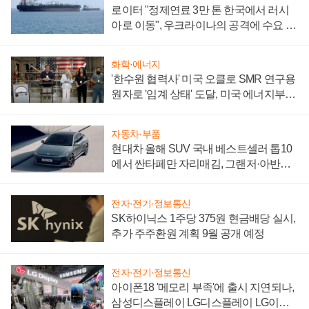
로이터 "정제연료 3만 톤 한국에서 러시
아로 이동", 우크라이나의 공격에 수요 늘
어
화학·에너지
'한수원 협력사' 미국 오클로 SMR 연구용
원자로 '임계 상태' 도달, 미국 에너지부
"중요한 이정표"
자동차·부품
현대차 올해 SUV 국내 베스트셀러 톱10
에서 싼타페만 자리매김, 그랜저·아반떼
'세단 쌍끌이'로 내수 방어
전자·전기·정보통신
SK하이닉스 1주당 375원 현금배당 실시,
추가 주주환원 계획 9월 공개 예정
전자·전기·정보통신
아이폰18 '메모리 부족'에 출시 지연되나,
삼성디스플레이 LG디스플레이 LG이노