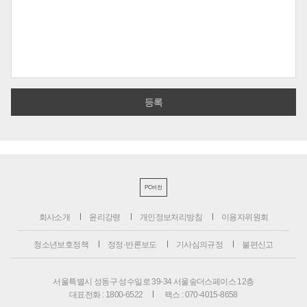
PC버전
회사소개
윤리강령
개인정보처리방침
이용자위원회
청소년보호정책
정정·반론보도
기사심의규정
불편신고
서울특별시 성동구 성수일로 39-34 서울숲더스페이스 12층
대표전화 : 1800-6522
팩스 : 070-4015-8658