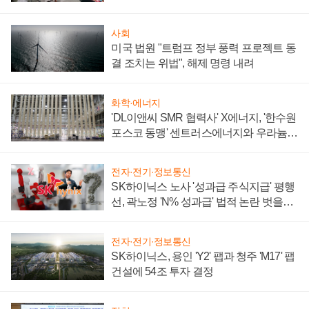
텍 '탈애플' 수익 다각화 속도
사회
미국 법원 "트럼프 정부 풍력 프로젝트 동
결 조치는 위법", 해제 명령 내려
화학·에너지
'DL이앤씨 SMR 협력사' X에너지, '한수원
포스코 동맹' 센트러스에너지와 우라늄
계약 체결
전자·전기·정보통신
SK하이닉스 노사 '성과급 주식지급' 평행
선, 곽노정 'N% 성과급' 법적 논란 벗을지
주목
전자·전기·정보통신
SK하이닉스, 용인 'Y2' 팹과 청주 'M17' 팹
건설에 54조 투자 결정