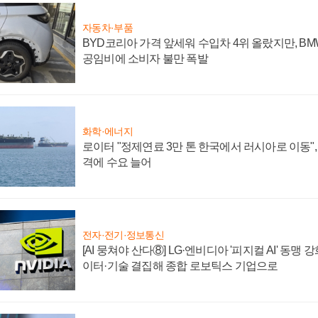
자동차·부품
BYD코리아 가격 앞세워 수입차 4위 올랐지만, B
공임비에 소비자 불만 폭발
화학·에너지
로이터 "정제연료 3만 톤 한국에서 러시아로 이동"
격에 수요 늘어
전자·전기·정보통신
[AI 뭉쳐야 산다⑧] LG·엔비디아 '피지컬 AI' 동맹 
이터·기술 결집해 종합 로보틱스 기업으로