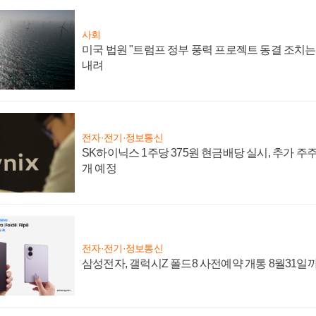
사회
미국 법원 "트럼프 정부 풍력 프로젝트 동결 조치는 
내려
전자·전기·정보통신
SK하이닉스 1주당 375원 현금배당 실시, 추가 주
개 예정
전자·전기·정보통신
삼성전자, 갤럭시Z 폴드8 사전예약 개통 8월31일