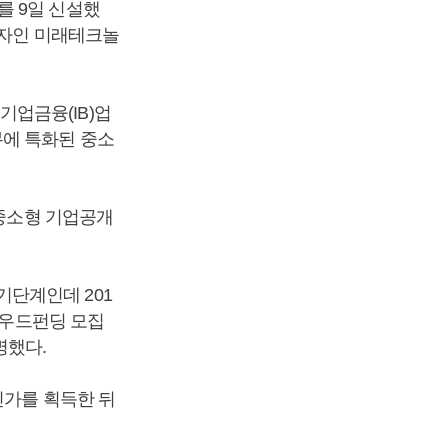
를 9일 신설했
자자인 미래테크놀
업금융(IB)업
무에 특화된 중소
 중소형 기업공개
단계인데 201
라우드펀딩 모집
명했다.
인가를 획득한 뒤