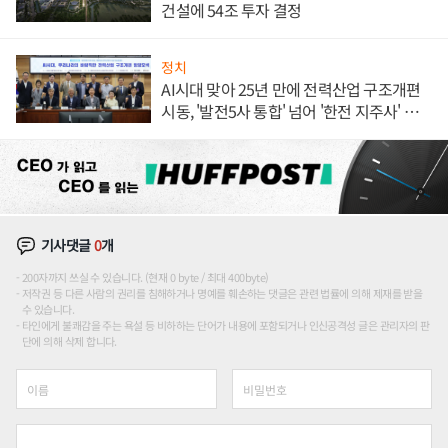
건설에 54조 투자 결정
정치
AI시대 맞아 25년 만에 전력산업 구조개편
시동, '발전5사 통합' 넘어 '한전 지주사' 재편
론도
기사댓글
0
개
200자까지 쓰실 수 있습니다. (현재 0 byte / 최대 400byte)
저작권 등 다른 사람의 권리를 침해하거나 명예를 훼손하는 댓글은 관련 법률에 의해 제재를 받을
수 있습니다.
타인에게 불쾌감을 주는 욕설 등 비하하는 단어가 내용에 포함되거나 인신공격성 글은 관리자의 판
단에 의해 삭제 합니다.