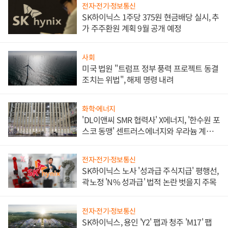
전자·전기·정보통신
SK하이닉스 1주당 375원 현금배당 실시, 추
가 주주환원 계획 9월 공개 예정
사회
미국 법원 "트럼프 정부 풍력 프로젝트 동결
조치는 위법", 해제 명령 내려
화학·에너지
'DL이앤씨 SMR 협력사' X에너지, '한수원 포
스코 동맹' 센트러스에너지와 우라늄 계약
체결
전자·전기·정보통신
SK하이닉스 노사 '성과급 주식지급' 평행선,
곽노정 'N% 성과급' 법적 논란 벗을지 주목
전자·전기·정보통신
SK하이닉스, 용인 'Y2' 팹과 청주 'M17' 팹