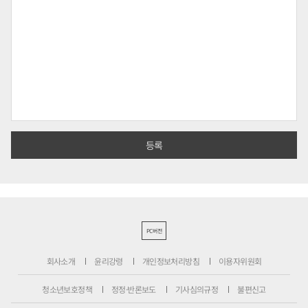
PC버전
회사소개
윤리강령
개인정보처리방침
이용자위원회
청소년보호정책
정정·반론보도
기사심의규정
불편신고