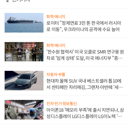
화학·에너지
로이터 "정제연료 3만 톤 한국에서 러시아
로 이동", 우크라이나의 공격에 수요 늘어
화학·에너지
'한수원 협력사' 미국 오클로 SMR 연구용 원
자로 '임계 상태' 도달, 미국 에너지부 "중요
한 이정표"
자동차·부품
현대차 올해 SUV 국내 베스트셀러 톱10에
서 싼타페만 자리매김, 그랜저·아반떼 '세단
쌍끌이'로 내수 방어
전자·전기·정보통신
아이폰18 '메모리 부족'에 출시 지연되나, 삼
성디스플레이 LG디스플레이 LG이노텍 '탈
애플' 수익 다각화 속도