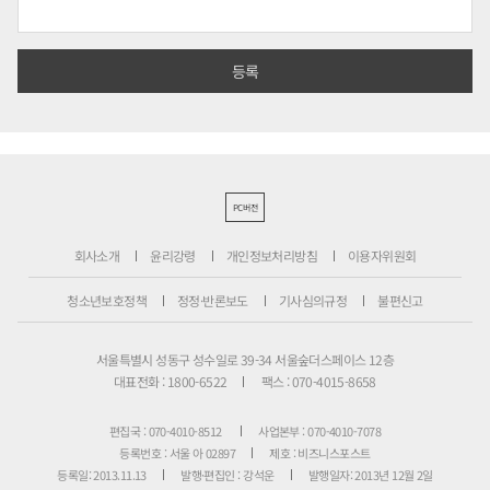
PC버전
회사소개
윤리강령
개인정보처리방침
이용자위원회
청소년보호정책
정정·반론보도
기사심의규정
불편신고
서울특별시 성동구 성수일로 39-34 서울숲더스페이스 12층
대표전화 : 1800-6522
팩스 : 070-4015-8658
편집국 : 070-4010-8512
사업본부 : 070-4010-7078
등록번호 : 서울 아 02897
제호 : 비즈니스포스트
등록일: 2013.11.13
발행·편집인 : 강석운
발행일자: 2013년 12월 2일