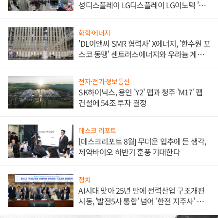
성디스플레이 LG디스플레이 LG이노텍 '탈
애플' 수익 다각화 속도
화학·에너지
'DL이앤씨 SMR 협력사' X에너지, '한수원 포
스코 동맹' 센트러스에너지와 우라늄 계약
체결
전자·전기·정보통신
SK하이닉스, 용인 'Y2' 팹과 청주 'M17' 팹
건설에 54조 투자 결정
데스크 리포트
[데스크리포트 8월] 무더운 입추에 든 생각,
제약바이오 하반기 훈풍 기대한다
정치
AI시대 맞아 25년 만에 전력산업 구조개편
시동, '발전5사 통합' 넘어 '한전 지주사' 재편
론도