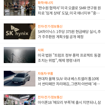
화학·에너지
'한수원 협력사' 미국 오클로 SMR 연구용 원
자로 '임계 상태' 도달, 미국 에너지부 "중요
한 이정표"
전자·전기·정보통신
SK하이닉스 1주당 375원 현금배당 실시, 추
가 주주환원 계획 9월 공개 예정
사회
미국 법원 "트럼프 정부 풍력 프로젝트 동결
조치는 위법", 해제 명령 내려
자동차·부품
현대차 올해 SUV 국내 베스트셀러 톱10에
서 싼타페만 자리매김, 그랜저·아반떼 '세단
쌍끌이'로 내수 방어
전자·전기·정보통신
아이폰18 '메모리 부족'에 출시 지연되나, 삼