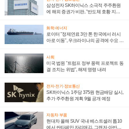
삼성전자 SK하이닉스 소극적 주주환원
에 해외 증권가 비판, "반도체 호황 지속
성 의문"
화학·에너지
로이터 "정제연료 3만 톤 한국에서 러시
아로 이동", 우크라이나의 공격에 수요 늘
어
사회
미국 법원 "트럼프 정부 풍력 프로젝트 동
결 조치는 위법", 해제 명령 내려
전자·전기·정보통신
SK하이닉스 1주당 375원 현금배당 실시,
추가 주주환원 계획 9월 공개 예정
자동차·부품
현대차 올해 SUV 국내 베스트셀러 톱10
에서 싼타페만 자리매김, 그랜저·아반떼