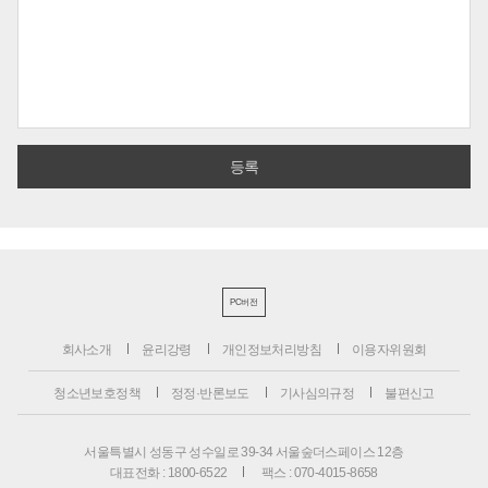
PC버전
회사소개
윤리강령
개인정보처리방침
이용자위원회
청소년보호정책
정정·반론보도
기사심의규정
불편신고
서울특별시 성동구 성수일로 39-34 서울숲더스페이스 12층
대표전화 : 1800-6522
팩스 : 070-4015-8658