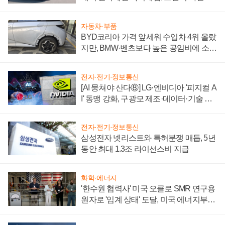
'세단 쌍끌이'로 내수 방어
자동차·부품
BYD코리아 가격 앞세워 수입차 4위 올랐
지만, BMW·벤츠보다 높은 공임비에 소비
자 불만 폭발
전자·전기·정보통신
[AI 뭉쳐야 산다⑧] LG·엔비디아 '피지컬 A
I' 동맹 강화, 구광모 제조·데이터·기술 결
집해 종합 로보틱스 기업으로
전자·전기·정보통신
삼성전자 넷리스트와 특허분쟁 매듭, 5년
동안 최대 1.3조 라이선스비 지급
화학·에너지
'한수원 협력사' 미국 오클로 SMR 연구용
원자로 '임계 상태' 도달, 미국 에너지부
"중요한 이정표"