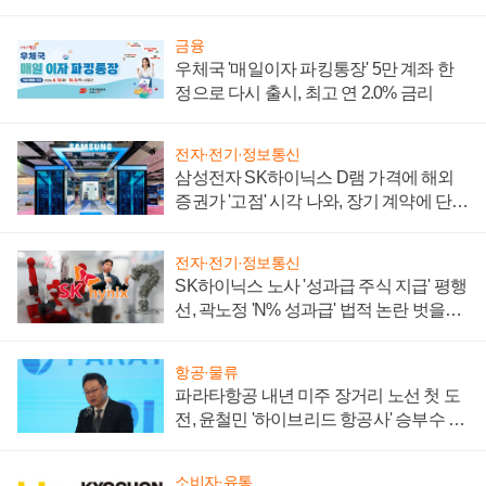
금융
우체국 '매일이자 파킹통장' 5만 계좌 한
정으로 다시 출시, 최고 연 2.0% 금리
전자·전기·정보통신
삼성전자 SK하이닉스 D램 가격에 해외
증권가 '고점' 시각 나와, 장기 계약에 단점
부각
전자·전기·정보통신
SK하이닉스 노사 '성과급 주식 지급' 평행
선, 곽노정 'N% 성과급' 법적 논란 벗을지
주목
항공·물류
파라타항공 내년 미주 장거리 노선 첫 도
전, 윤철민 '하이브리드 항공사' 승부수 통
할까
소비자·유통