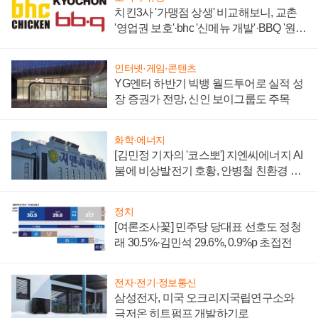
치킨3사 '가맹점 상생' 비교해보니, 교촌
'영업권 보호'·bhc '신메뉴 개발'·BBQ '원가
부담'
인터넷·게임·콘텐츠
YG엔터 하반기 빅뱅 월드투어로 실적 성
장 증권가 전망, 신인 보이그룹도 주목
화학·에너지
[김민정 기자의 '코스뽀'] 지엔씨에너지 AI
붐에 비상발전기 호황, 안병철 친환경 에
너지 발전전문기업 향한다
정치
[여론조사꽃] 민주당 당대표 선호도 정청
래 30.5%·김민석 29.6%, 0.9%p 초접전
전자·전기·정보통신
삼성전자, 미국 오크리지국립연구소와
극저온 히트펌프 개발하기로