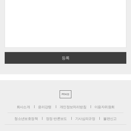
PC버전
회사소개
윤리강령
개인정보처리방침
이용자위원회
청소년보호정책
정정·반론보도
기사심의규정
불편신고