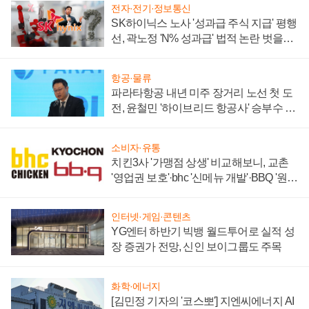
전자·전기·정보통신
SK하이닉스 노사 '성과급 주식 지급' 평행
선, 곽노정 'N% 성과급' 법적 논란 벗을지
주목
항공·물류
파라타항공 내년 미주 장거리 노선 첫 도
전, 윤철민 '하이브리드 항공사' 승부수 통
할까
소비자·유통
치킨3사 '가맹점 상생' 비교해보니, 교촌
'영업권 보호'·bhc '신메뉴 개발'·BBQ '원가
부담'
인터넷·게임·콘텐츠
YG엔터 하반기 빅뱅 월드투어로 실적 성
장 증권가 전망, 신인 보이그룹도 주목
화학·에너지
[김민정 기자의 '코스뽀'] 지엔씨에너지 AI