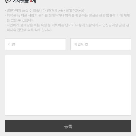
기사댓글
0
개
200자까지 쓰실 수 있습니다. (현재 0 byte / 최대 400byte)
저작권 등 다른 사람의 권리를 침해하거나 명예를 훼손하는 댓글은 관련 법률에 의해 제재
를 받을 수 있습니다.
타인에게 불쾌감을 주는 욕설 등 비하하는 단어가 내용에 포함되거나 인신공격성 글은 관
리자의 판단에 의해 삭제 합니다.