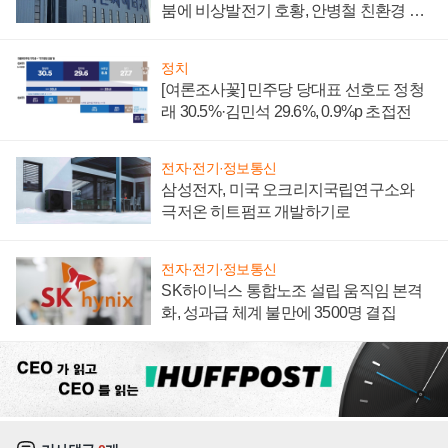
붐에 비상발전기 호황, 안병철 친환경 에
너지 발전전문기업 향한다
정치
[여론조사꽃] 민주당 당대표 선호도 정청
래 30.5%·김민석 29.6%, 0.9%p 초접전
전자·전기·정보통신
삼성전자, 미국 오크리지국립연구소와
극저온 히트펌프 개발하기로
전자·전기·정보통신
SK하이닉스 통합노조 설립 움직임 본격
화, 성과급 체계 불만에 3500명 결집