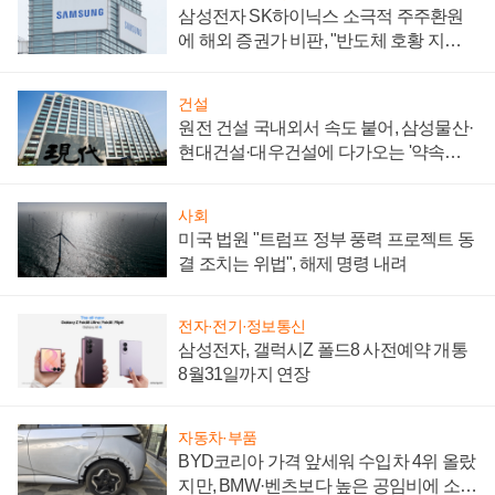
삼성전자 SK하이닉스 소극적 주주환원
에 해외 증권가 비판, "반도체 호황 지속
성 의문"
건설
원전 건설 국내외서 속도 붙어, 삼성물산·
현대건설·대우건설에 다가오는 '약속의
시간'
사회
미국 법원 "트럼프 정부 풍력 프로젝트 동
결 조치는 위법", 해제 명령 내려
전자·전기·정보통신
삼성전자, 갤럭시Z 폴드8 사전예약 개통
8월31일까지 연장
자동차·부품
BYD코리아 가격 앞세워 수입차 4위 올랐
지만, BMW·벤츠보다 높은 공임비에 소비