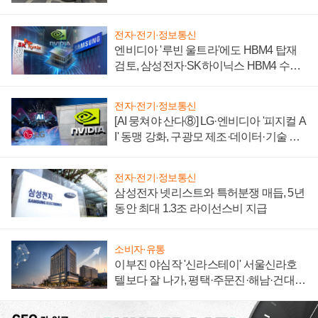
자 불만 폭발
전자·전기·정보통신
엔비디아 '루빈 울트라'에도 HBM4 탑재
검토, 삼성전자·SK하이닉스 HBM4 수율
에 주도권 갈린다
전자·전기·정보통신
[AI 뭉쳐야 산다⑧] LG·엔비디아 '피지컬 A
I' 동맹 강화, 구광모 제조·데이터·기술 결
집해 종합 로보틱스 기업으로
전자·전기·정보통신
삼성전자 넷리스트와 특허분쟁 매듭, 5년
동안 최대 1.3조 라이선스비 지급
소비자·유통
이부진 야심작 '신라스테이' 서울신라호
텔보다 잘 나가, 평택·주문진·해남·건대로
성장판 더 넓힌다