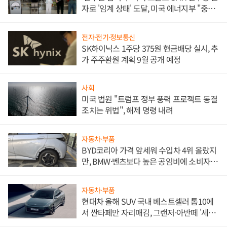
자로 '임계 상태' 도달, 미국 에너지부 "중요
한 이정표"
전자·전기·정보통신
SK하이닉스 1주당 375원 현금배당 실시, 추
가 주주환원 계획 9월 공개 예정
사회
미국 법원 "트럼프 정부 풍력 프로젝트 동결
조치는 위법", 해제 명령 내려
자동차·부품
BYD코리아 가격 앞세워 수입차 4위 올랐지
만, BMW·벤츠보다 높은 공임비에 소비자
불만 폭발
자동차·부품
현대차 올해 SUV 국내 베스트셀러 톱10에
서 싼타페만 자리매김, 그랜저·아반떼 '세단
쌍끌이'로 내수 방어