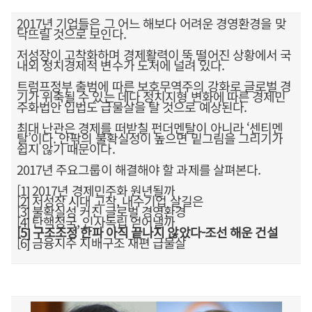
2017년 기업들은 그 어느 해보다 어려운 경영환경을 맞
닥뜨릴 것으로 보인다.
저성장이 고착화하며 경제활력이 뚝 떨어진 상황에서 국
내외 정치경제적 변수가 도처에 널려 있다.
트럼프정부 출범에 따른 보호무역주의 강화로 글로벌 경
기가 위축될 수 있는 데다 정치지형 변화에 따른 경제민
주화법안 입법도 급물살을 탈 것으로 예상된다.
최대 난관은 경제를 떠받칠 펀더멘탈이 아니라 ‘센티멘
탈’이다. 안팎의 불확실성이 높으면 밑그림을 그리기가
쉽지 않기 때문이다.
2017년 주요그룹이 해결해야 할 과제를 살펴본다.
[1] 2017년 경제민주화 원년될까
[2] 저성장 시대 고착, 내수기업 살길은
[3] 불확실성 커진 글로벌 경영환경
[4] 탄핵정국, 인사독립 얻어낼까
[5] 구조조정 한파 아직 끝나지 않았다-조선 해운 건설
[6] 금융지주 지배구조 재편 급물살