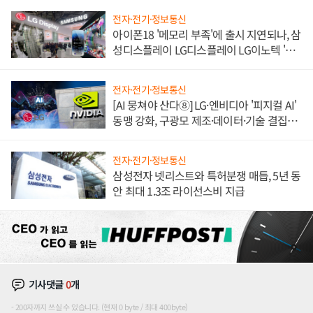
전자·전기·정보통신
아이폰18 '메모리 부족'에 출시 지연되나, 삼
성디스플레이 LG디스플레이 LG이노텍 '탈
애플' 수익 다각화 속도
전자·전기·정보통신
[AI 뭉쳐야 산다⑧] LG·엔비디아 '피지컬 AI'
동맹 강화, 구광모 제조·데이터·기술 결집
해 종합 로보틱스 기업으로
전자·전기·정보통신
삼성전자 넷리스트와 특허분쟁 매듭, 5년 동
안 최대 1.3조 라이선스비 지급
기사댓글
0
개
200자까지 쓰실 수 있습니다. (현재 0 byte / 최대 400byte)