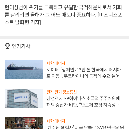
현대상선이 위기를 극복하고 유일한 국적해운사로서 기회
를 살리려면 올해가 그 어느 때보다 중요하다. [비즈니스포
스트 남희헌 기자]
인기기사
화학·에너지
로이터 "정제연료 3만 톤 한국에서 러시아
로 이동", 우크라이나의 공격에 수요 늘어
전자·전기·정보통신
삼성전자 SK하이닉스 소극적 주주환원에
해외 증권가 비판, "반도체 호황 지속성 의
문"
화학·에너지
'한수원 협력사' 미국 오클로 SMR 연구용 원