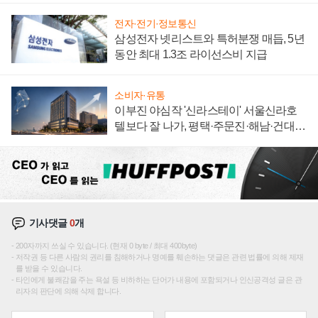
전자·전기·정보통신
삼성전자 넷리스트와 특허분쟁 매듭, 5년
동안 최대 1.3조 라이선스비 지급
소비자·유통
이부진 야심작 '신라스테이' 서울신라호
텔보다 잘 나가, 평택·주문진·해남·건대로
성장판 더 넓힌다
기사댓글
0
개
200자까지 쓰실 수 있습니다. (현재 0 byte / 최대 400byte)
저작권 등 다른 사람의 권리를 침해하거나 명예를 훼손하는 댓글은 관련 법률에 의해 제재
를 받을 수 있습니다.
타인에게 불쾌감을 주는 욕설 등 비하하는 단어가 내용에 포함되거나 인신공격성 글은 관
리자의 판단에 의해 삭제 합니다.