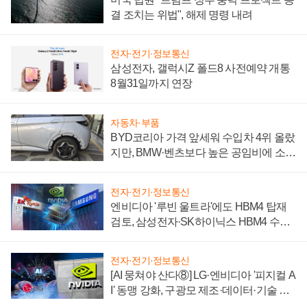
결 조치는 위법", 해제 명령 내려
전자·전기·정보통신
삼성전자, 갤럭시Z 폴드8 사전예약 개통
8월31일까지 연장
자동차·부품
BYD코리아 가격 앞세워 수입차 4위 올랐
지만, BMW·벤츠보다 높은 공임비에 소비
자 불만 폭발
전자·전기·정보통신
엔비디아 '루빈 울트라'에도 HBM4 탑재
검토, 삼성전자·SK하이닉스 HBM4 수율
에 주도권 갈린다
전자·전기·정보통신
[AI 뭉쳐야 산다⑧] LG·엔비디아 '피지컬 A
I' 동맹 강화, 구광모 제조·데이터·기술 결
집해 종합 로보틱스 기업으로