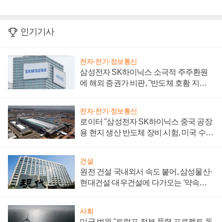
인기기사
전자·전기·정보통신
삼성전자 SK하이닉스 소극적 주주환원
에 해외 증권가 비판, "반도체 호황 지속
성 의문"
전자·전기·정보통신
로이터 "삼성전자 SK하이닉스 중국 공장
용 현지 생산 반도체 장비 시험, 미국 수출
통제 대비"
건설
원전 건설 국내외서 속도 붙어, 삼성물산·
현대건설·대우건설에 다가오는 '약속의
시간'
사회
미국 법원 "트럼프 정부 풍력 프로젝트 동