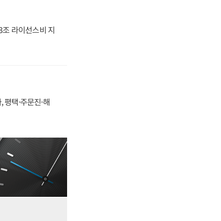
.3조 라이선스비 지
, 평택·주문진·해