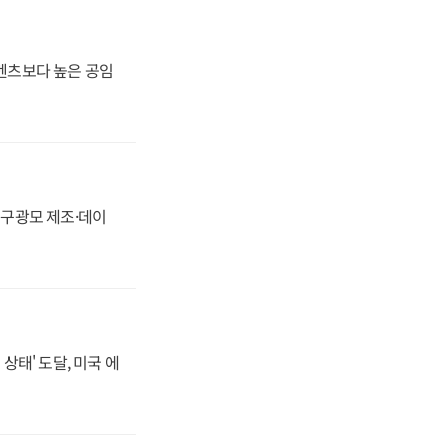
·벤츠보다 높은 공임
화, 구광모 제조·데이
상태' 도달, 미국 에