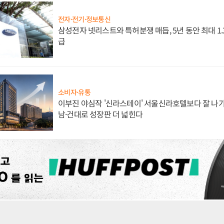
전자·전기·정보통신
삼성전자 넷리스트와 특허분쟁 매듭, 5년 동안 최대 1
급
소비자·유통
이부진 야심작 '신라스테이' 서울신라호텔보다 잘 나가
남·건대로 성장판 더 넓힌다