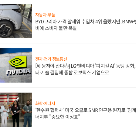
자동차·부품
BYD코리아 가격 앞세워 수입차 4위 올랐지만, BMW
비에 소비자 불만 폭발
전자·전기·정보통신
[AI 뭉쳐야 산다⑧] LG·엔비디아 '피지컬 AI' 동맹 강
터·기술 결집해 종합 로보틱스 기업으로
화학·에너지
'한수원 협력사' 미국 오클로 SMR 연구용 원자로 '임계 
너지부 "중요한 이정표"