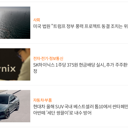
사회
미국 법원 "트럼프 정부 풍력 프로젝트 동결 조치는 위
전자·전기·정보통신
SK하이닉스 1주당 375원 현금배당 실시, 추가 주주환
정
자동차·부품
현대차 올해 SUV 국내 베스트셀러 톱10에서 싼타페만
아반떼 '세단 쌍끌이'로 내수 방어