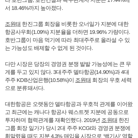
라 호반그룹, 호반건설과 특수관계자 지분은 17.44%에
서 18.46%까지 높아졌다.
조원태
한진그룹 회장을 비롯한 오너일가 지분에 대한
항공사우회(1.09%) 지분율을 더하면 19.96% 가량이다.
호반그룹이 마음 먹기에 따라 최대주주로 올라설 수 있
는 가능성도 배제할 수 없게 된 것이다.
다만 시장은 당장의 경영권 분쟁 발발 가능성에는 큰 무
게를 두고 있지 않다. 3대주주 델타항공(14.90%)과 4대
주주 KDB산업은행(10.58%)이
조원태
회장의 우호 세력
으로 분류돼서다.
대한항공은 오랫동안 델타항공과 우호적 관계를 이어왔
고 최근에는 캐나다 항공사 웨스트젯 지분에 공동으로
투자하며 협력관계를 재확인했다. 2019년
조원태
한진
그룹 회장 일가가 당시 2대 주주 KCGI와 경영권 분쟁에
휘말렸을 때도 지분 4.3% 매입을 시작으로 ‘백기사’ 역할