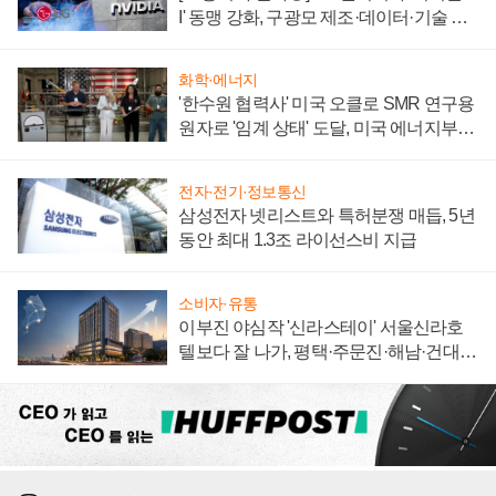
I' 동맹 강화, 구광모 제조·데이터·기술 결
집해 종합 로보틱스 기업으로
화학·에너지
'한수원 협력사' 미국 오클로 SMR 연구용
원자로 '임계 상태' 도달, 미국 에너지부
"중요한 이정표"
전자·전기·정보통신
삼성전자 넷리스트와 특허분쟁 매듭, 5년
동안 최대 1.3조 라이선스비 지급
소비자·유통
이부진 야심작 '신라스테이' 서울신라호
텔보다 잘 나가, 평택·주문진·해남·건대로
성장판 더 넓힌다