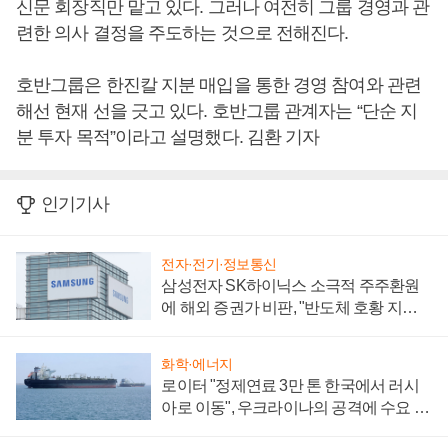
신문 회장직만 맡고 있다. 그러나 여전히 그룹 경영과 관
련한 의사 결정을 주도하는 것으로 전해진다.
호반그룹은 한진칼 지분 매입을 통한 경영 참여와 관련
해선 현재 선을 긋고 있다. 호반그룹 관계자는 “단순 지
분 투자 목적”이라고 설명했다. 김환 기자
인기기사
전자·전기·정보통신
삼성전자 SK하이닉스 소극적 주주환원
에 해외 증권가 비판, "반도체 호황 지속
성 의문"
화학·에너지
로이터 "정제연료 3만 톤 한국에서 러시
아로 이동", 우크라이나의 공격에 수요 늘
어