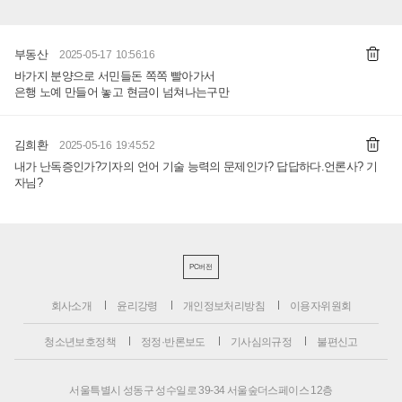
부동산
2025-05-17 10:56:16
바가지 분양으로 서민들돈 쪽쪽 빨아가서
은행 노예 만들어 놓고 현금이 넘쳐나는구만
김희환
2025-05-16 19:45:52
내가 난독증인가?기자의 언어 기술 능력의 문제인가? 답답하다.언론사? 기
자님?
PC버전
회사소개
윤리강령
개인정보처리방침
이용자위원회
청소년보호정책
정정·반론보도
기사심의규정
불편신고
서울특별시 성동구 성수일로 39-34 서울숲더스페이스 12층