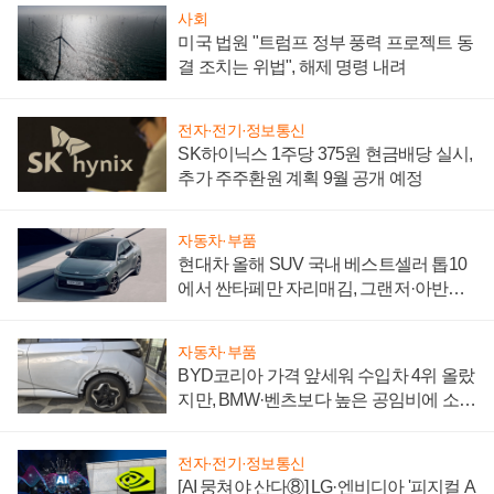
사회
미국 법원 "트럼프 정부 풍력 프로젝트 동
결 조치는 위법", 해제 명령 내려
전자·전기·정보통신
SK하이닉스 1주당 375원 현금배당 실시,
추가 주주환원 계획 9월 공개 예정
자동차·부품
현대차 올해 SUV 국내 베스트셀러 톱10
에서 싼타페만 자리매김, 그랜저·아반떼
'세단 쌍끌이'로 내수 방어
자동차·부품
BYD코리아 가격 앞세워 수입차 4위 올랐
지만, BMW·벤츠보다 높은 공임비에 소비
자 불만 폭발
전자·전기·정보통신
[AI 뭉쳐야 산다⑧] LG·엔비디아 '피지컬 A