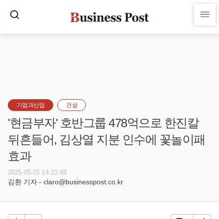
기업과산업
건설
'현금부자' 호반그룹 478억으로 한진칼
뒤흔들어, 김상열 지분 인수에 꽃놀이패
효과
2025-05-15 14:21:49
김환 기자 - claro@businesspost.co.kr