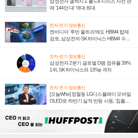
삼성전자 갤럭시 Z 폴드8 시리즈 사전 판
매 '144만 대' 역대 최대
전자·전기·정보통신
엔비디아 '루빈 울트라'에도 HBM4 탑재
검토, 삼성전자·SK하이닉스 HBM4 수율
에 주도권 갈린다
전자·전기·정보통신
삼성전자 2분기 글로벌 D램 점유율 39%
1위, SK하이닉스와 13%p 격차
전자·전기·정보통신
[오늘Who] 정철동 LG디스플레이 모바일
OLED로 하반기 실적 반등 시동, '칩플레
이션'에 가격 인하 압박은 부담