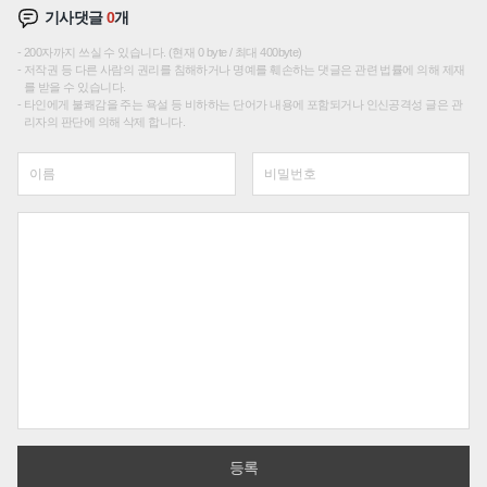
기사댓글
0
개
200자까지 쓰실 수 있습니다. (현재 0 byte / 최대 400byte)
저작권 등 다른 사람의 권리를 침해하거나 명예를 훼손하는 댓글은 관련 법률에 의해 제재
를 받을 수 있습니다.
타인에게 불쾌감을 주는 욕설 등 비하하는 단어가 내용에 포함되거나 인신공격성 글은 관
리자의 판단에 의해 삭제 합니다.