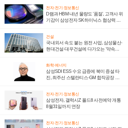
전자·전기·정보통신
D램과 HBM 내년 물량도 '품절', 고객사 위
기감이 삼성전자 SK하이닉스 협상력 더
키워
건설
국내외서 속도 붙는 원전 사업, 삼성물산·
현대건설·대우건설에 다가오는 '약속의
시간'
화학·에너지
삼성SDI ESS 수요 급증에 북미 증설 타
진, 최주선 스텔란티스·GM 합작공장 건
설 재추진하나
전자·전기·정보통신
삼성전자, 갤럭시Z 폴드8 사전예약 개통
8월31일까지 연장
전자·전기·정보통신