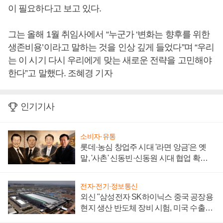
이 필요하다고 보고 있다.
그는 올해 1월 취임사에서 “누군가 ‘변화는 향후를 위한
생존비용’이라고 말하는 것을 인상 깊게 들었다”며 “우리
는 이 시기 다시 우리에게 맞는 새로운 전략을 고민해야
한다”고 말했다. 조혜경 기자
인기기사
소비자·유통
롯데·농심 창업주 시대 '라면 앙금'은 옛
말, '사촌' 신동빈·신동원 시대 협업 확대
일로
전자·전기·정보통신
외신 "삼성전자 SK하이닉스 중국 공장용
현지 생산 반도체 장비 시험, 미국 수출통
제 대비"