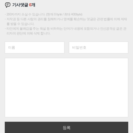
기사댓글
0
개
200자까지 쓰실 수 있습니다. (현재 0 byte / 최대 400byte)
저작권 등 다른 사람의 권리를 침해하거나 명예를 훼손하는 댓글은 관련 법률에 의해 제재
를 받을 수 있습니다.
타인에게 불쾌감을 주는 욕설 등 비하하는 단어가 내용에 포함되거나 인신공격성 글은 관
리자의 판단에 의해 삭제 합니다.