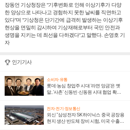
장동언 기상청장은 "기후변화로 인해 이상기후가 다양
한 양상으로 나타나고 경험하지 못한 날씨를 직면하고
있다"며 "기상청은 단기간에 급격히 발생하는 이상기후
현상을 면밀히 감시하여 기상재해로부터 국민 안전과
생명을 지키는 데 최선을 다하겠다"고 말했다. 손영호 기
자
인기기사
소비자·유통
롯데·농심 창업주 시대 '라면 앙금'은 옛
말, '사촌' 신동빈·신동원 시대 협업 확대
일로
전자·전기·정보통신
외신 "삼성전자 SK하이닉스 중국 공장용
현지 생산 반도체 장비 시험, 미국 수출통
제 대비"