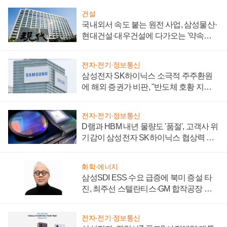
건설
국내외서 속도 붙는 원전 사업, 삼성물산·
현대건설·대우건설에 다가오는 '약속의
시간'
전자·전기·정보통신
삼성전자 SK하이닉스 소극적 주주환원
에 해외 증권가 비판, "반도체 호황 지속
성 의문"
전자·전기·정보통신
D램과 HBM 내년 물량도 '품절', 고객사 위
기감이 삼성전자 SK하이닉스 협상력 더
키워
화학·에너지
삼성SDI ESS 수요 급증에 북미 증설 타
진, 최주선 스텔란티스·GM 합작공장 건
설 재추진하나
전자·전기·정보통신