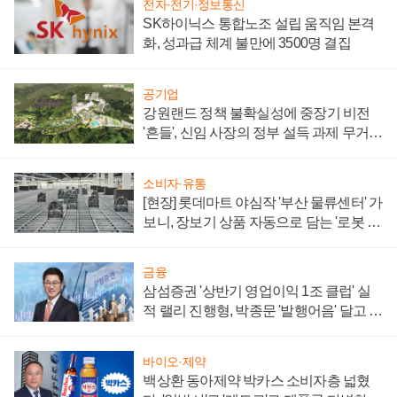
전자·전기·정보통신
SK하이닉스 통합노조 설립 움직임 본격
화, 성과급 체계 불만에 3500명 결집
공기업
강원랜드 정책 불확실성에 중장기 비전
'흔들', 신임 사장의 정부 설득 과제 무거워
져
소비자·유통
[현장] 롯데마트 야심작 '부산 물류센터' 가
보니, 장보기 상품 자동으로 담는 '로봇 40
0대' 장관
금융
삼섬증권 '상반기 영업이익 1조 클럽' 실
적 랠리 진행형, 박종문 '발행어음' 달고 연
임 향하나
바이오·제약
백상환 동아제약 박카스 소비자층 넓혔