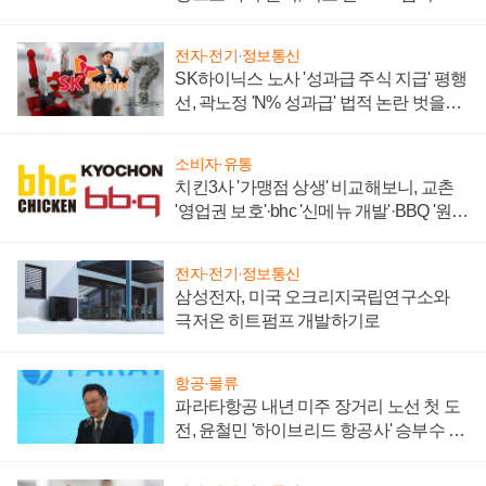
전자·전기·정보통신
SK하이닉스 노사 '성과급 주식 지급' 평행
선, 곽노정 'N% 성과급' 법적 논란 벗을지
주목
소비자·유통
치킨3사 '가맹점 상생' 비교해보니, 교촌
'영업권 보호'·bhc '신메뉴 개발'·BBQ '원가
부담'
전자·전기·정보통신
삼성전자, 미국 오크리지국립연구소와
극저온 히트펌프 개발하기로
항공·물류
파라타항공 내년 미주 장거리 노선 첫 도
전, 윤철민 '하이브리드 항공사' 승부수 통
할까