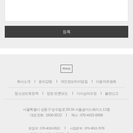
PC버전
회사소개
윤리강령
개인정보처리방침
이용자위원회
청소년보호정책
정정·반론보도
기사심의규정
불편신고
서울특별시 성동구 성수일로 39-34 서울숲더스페이스 12층
대표전화 : 1800-6522
팩스 : 070-4015-8658
편집국 : 070-4010-8512
사업본부 : 070-4010-7078