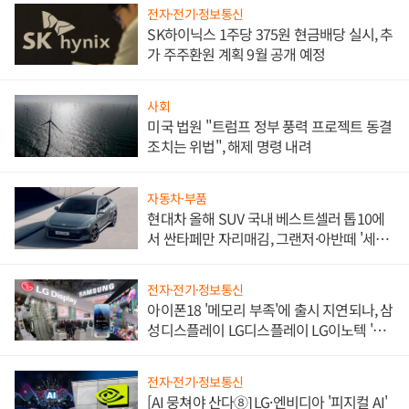
전자·전기·정보통신
SK하이닉스 1주당 375원 현금배당 실시, 추
가 주주환원 계획 9월 공개 예정
사회
미국 법원 "트럼프 정부 풍력 프로젝트 동결
조치는 위법", 해제 명령 내려
자동차·부품
현대차 올해 SUV 국내 베스트셀러 톱10에
서 싼타페만 자리매김, 그랜저·아반떼 '세단
쌍끌이'로 내수 방어
전자·전기·정보통신
아이폰18 '메모리 부족'에 출시 지연되나, 삼
성디스플레이 LG디스플레이 LG이노텍 '탈
애플' 수익 다각화 속도
전자·전기·정보통신
[AI 뭉쳐야 산다⑧] LG·엔비디아 '피지컬 AI'