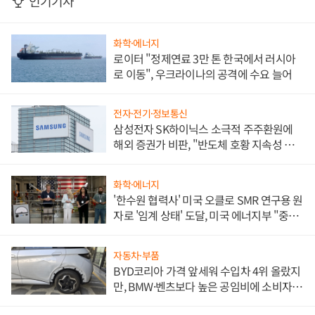
인기기사
화학·에너지
로이터 "정제연료 3만 톤 한국에서 러시아
로 이동", 우크라이나의 공격에 수요 늘어
전자·전기·정보통신
삼성전자 SK하이닉스 소극적 주주환원에
해외 증권가 비판, "반도체 호황 지속성 의
문"
화학·에너지
'한수원 협력사' 미국 오클로 SMR 연구용 원
자로 '임계 상태' 도달, 미국 에너지부 "중요
한 이정표"
자동차·부품
BYD코리아 가격 앞세워 수입차 4위 올랐지
만, BMW·벤츠보다 높은 공임비에 소비자
불만 폭발