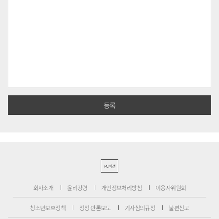
PC버전
회사소개
윤리강령
개인정보처리방침
이용자위원회
청소년보호정책
정정·반론보도
기사심의규정
불편신고