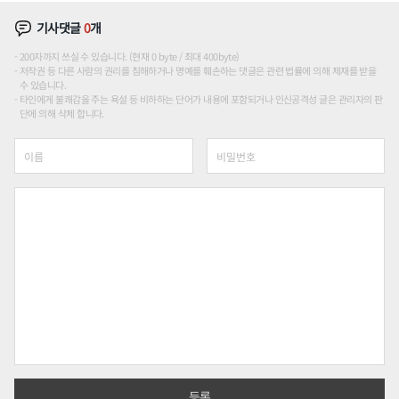
기사댓글
0
개
200자까지 쓰실 수 있습니다. (현재 0 byte / 최대 400byte)
저작권 등 다른 사람의 권리를 침해하거나 명예를 훼손하는 댓글은 관련 법률에 의해 제재를 받을
수 있습니다.
타인에게 불쾌감을 주는 욕설 등 비하하는 단어가 내용에 포함되거나 인신공격성 글은 관리자의 판
단에 의해 삭제 합니다.