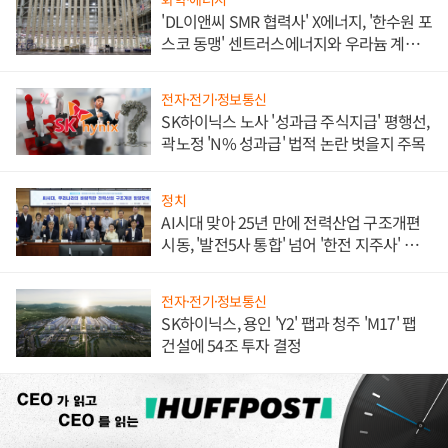
'DL이앤씨 SMR 협력사' X에너지, '한수원 포
스코 동맹' 센트러스에너지와 우라늄 계약
체결
전자·전기·정보통신
SK하이닉스 노사 '성과급 주식지급' 평행선,
곽노정 'N% 성과급' 법적 논란 벗을지 주목
정치
AI시대 맞아 25년 만에 전력산업 구조개편
시동, '발전5사 통합' 넘어 '한전 지주사' 재편
론도
전자·전기·정보통신
SK하이닉스, 용인 'Y2' 팹과 청주 'M17' 팹
건설에 54조 투자 결정