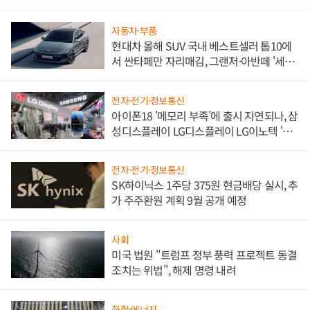
한 이정표"
자동차·부품
현대차 올해 SUV 국내 베스트셀러 톱10에
서 싼타페만 자리매김, 그랜저·아반떼 '세단
쌍끌이'로 내수 방어
전자·전기·정보통신
아이폰18 '메모리 부족'에 출시 지연되나, 삼
성디스플레이 LG디스플레이 LG이노텍 '탈
애플' 수익 다각화 속도
전자·전기·정보통신
SK하이닉스 1주당 375원 현금배당 실시, 추
가 주주환원 계획 9월 공개 예정
사회
미국 법원 "트럼프 정부 풍력 프로젝트 동결
조치는 위법", 해제 명령 내려
화학·에너지