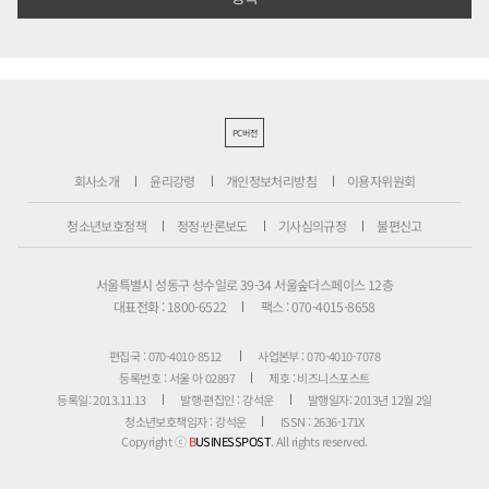
PC버전
회사소개
윤리강령
개인정보처리방침
이용자위원회
청소년보호정책
정정·반론보도
기사심의규정
불편신고
서울특별시 성동구 성수일로 39-34 서울숲더스페이스 12층
대표전화 : 1800-6522
팩스 : 070-4015-8658
편집국 : 070-4010-8512
사업본부 : 070-4010-7078
등록번호 : 서울 아 02897
제호 : 비즈니스포스트
등록일: 2013.11.13
발행·편집인 : 강석운
발행일자: 2013년 12월 2일
청소년보호책임자 : 강석운
ISSN : 2636-171X
Copyright ⓒ
B
USINESSPOST
. All rights reserved.