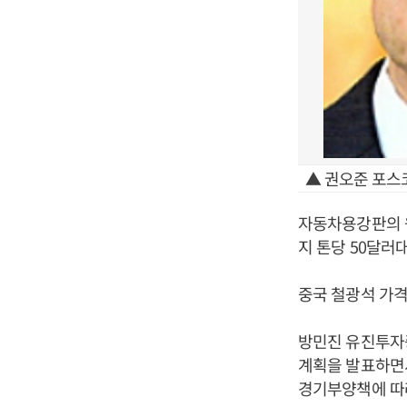
▲ 권오준 포스
자동차용강판의 원
지 톤당 50달러
중국 철광석 가격
방민진 유진투자증
계획을 발표하면서
경기부양책에 따라