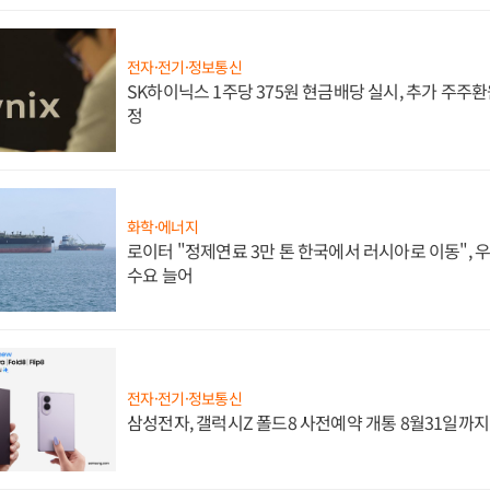
전자·전기·정보통신
SK하이닉스 1주당 375원 현금배당 실시, 추가 주주환
정
화학·에너지
로이터 "정제연료 3만 톤 한국에서 러시아로 이동",
수요 늘어
전자·전기·정보통신
삼성전자, 갤럭시Z 폴드8 사전예약 개통 8월31일까