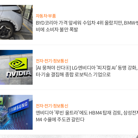
자동차·부품
BYD코리아 가격 앞세워 수입차 4위 올랐지만, BMW
비에 소비자 불만 폭발
전자·전기·정보통신
[AI 뭉쳐야 산다⑧] LG·엔비디아 '피지컬 AI' 동맹 강
터·기술 결집해 종합 로보틱스 기업으로
전자·전기·정보통신
엔비디아 '루빈 울트라'에도 HBM4 탑재 검토, 삼성전
M4 수율에 주도권 갈린다