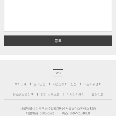
PC버전
회사소개
윤리강령
개인정보처리방침
이용자위원회
청소년보호정책
정정·반론보도
기사심의규정
불편신고
서울특별시 성동구 성수일로 39-34 서울숲더스페이스 12층
대표전화 : 1800-6522
팩스 : 070-4015-8658