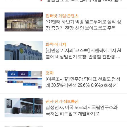
부담'
인터넷·게임·콘텐츠
YG엔터 하반기 빅뱅 월드투어로 실적 성
장 증권가 전망, 신인 보이그룹도 주목
화학·에너지
[김민정 기자의 '코스뽀'] 지엔씨에너지 AI
붐에 비상발전기 호황, 안병철 친환경 에
너지 발전전문기업 향한다
정치
[여론조사꽃] 민주당 당대표 선호도 정청
래 30.5%·김민석 29.6%, 0.9%p 초접전
전자·전기·정보통신
삼성전자, 미국 오크리지국립연구소와
극저온 히트펌프 개발하기로