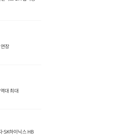
지 연장
' 역대 최대
자·SK하이닉스 HB