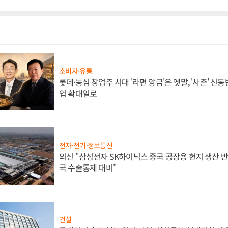
소비자·유통
롯데·농심 창업주 시대 '라면 앙금'은 옛말, '사촌' 신
업 확대일로
전자·전기·정보통신
외신 "삼성전자 SK하이닉스 중국 공장용 현지 생산 반
국 수출통제 대비"
건설