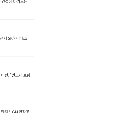
대우건설에 다가오는
성전자 SK하이닉스
비판, "반도체 호황
스텔란티스·GM 합작공