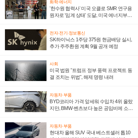
화학·에너지
'한수원 협력사' 미국 오클로 SMR 연구용
원자로 '임계 상태' 도달, 미국 에너지부
"중요한 이정표"
전자·전기·정보통신
SK하이닉스 1주당 375원 현금배당 실시,
추가 주주환원 계획 9월 공개 예정
사회
미국 법원 "트럼프 정부 풍력 프로젝트 동
결 조치는 위법", 해제 명령 내려
자동차·부품
BYD코리아 가격 앞세워 수입차 4위 올랐
지만, BMW·벤츠보다 높은 공임비에 소비
자 불만 폭발
자동차·부품
현대차 올해 SUV 국내 베스트셀러 톱10