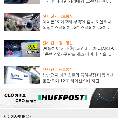
에서 싼타페만 자리매김, 그랜저·아반떼
'세단 쌍끌이'로 내수 방어
전자·전기·정보통신
아이폰18 '메모리 부족'에 출시 지연되나,
삼성디스플레이 LG디스플레이 LG이노
텍 '탈애플' 수익 다각화 속도
전자·전기·정보통신
[AI 뭉쳐야 산다⑧] LG·엔비디아 '피지컬 A
I' 동맹 강화, 구광모 제조·데이터·기술 결
집해 종합 로보틱스 기업으로
전자·전기·정보통신
삼성전자 넷리스트와 특허분쟁 매듭, 5년
동안 최대 1.3조 라이선스비 지급
기사댓글
1
개