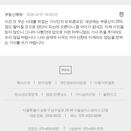
부동산폭락
2016-12-07 04:05:55
이건 또 무슨 시대를 뒤엎는 기사인지 모르겠네요. 내년에는 부동산이 25%
정도 떨어질 것으로 판단이 되는데 오른다니 참 어이가 없네요. 이제 서민들
믿지 않으니 그나마 다행인데 앞으로 이런 터무니없는 기사 돈을 주더라도
쓰지 않길 바랍니다. 나라 경제와 시국도 어수선한데 이제라도 양심을 전하
는 기사를 쓰기 바랍니다.
PC버전
회사소개
윤리강령
개인정보처리방침
이용자위원회
청소년보호정책
정정·반론보도
기사심의규정
불편신고
서울특별시 성동구 성수일로 39-34 서울숲더스페이스 12층
대표전화 : 1800-6522
팩스 : 070-4015-8658
편집국 : 070-4010-8512
사업본부 : 070-4010-7078