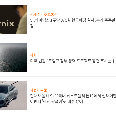
전자·전기·정보통신
SK하이닉스 1주당 375원 현금배당 실시, 추가 주주환
정
사회
미국 법원 "트럼프 정부 풍력 프로젝트 동결 조치는 위
자동차·부품
현대차 올해 SUV 국내 베스트셀러 톱10에서 싼타페만
아반떼 '세단 쌍끌이'로 내수 방어