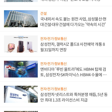
문"
건설
국내외서 속도 붙는 원전 사업, 삼성물산·현
대건설·대우건설에 다가오는 '약속의 시간'
전자·전기·정보통신
삼성전자, 갤럭시Z 폴드8 사전예약 개통 8
월31일까지 연장
전자·전기·정보통신
엔비디아 '루빈 울트라'에도 HBM4 탑재 검
토, 삼성전자·SK하이닉스 HBM4 수율에 주
도권 갈린다
전자·전기·정보통신
삼성전자 넷리스트와 특허분쟁 매듭, 5년 동
안 최대 1.3조 라이선스비 지급