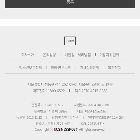
PC버전
회사소개
윤리강령
개인정보처리방침
이용자위원회
청소년보호정책
정정·반론보도
기사심의규정
불편신고
서울특별시 성동구 성수일로 39-34 서울숲더스페이스 12층
대표전화 : 1800-6522
팩스 : 070-4015-8658
편집국 : 070-4010-8512
사업본부 : 070-4010-7078
등록번호 : 서울 아 02897
제호 : 비즈니스포스트
등록일: 2013.11.13
발행·편집인 : 강석운
발행일자: 2013년 12월 2일
청소년보호책임자 : 강석운
ISSN : 2636-171X
Copyright ⓒ
B
USINESSPOST
. All rights reserved.