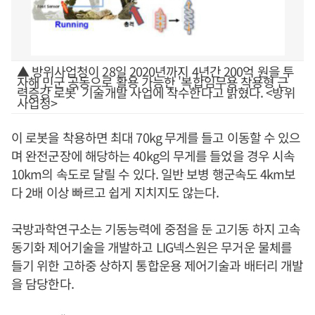
▲ 방위사업청이 28일 2020년까지 4년간 200억 원을 투
자해 민군 공동으로 활용 가능한 '복합임무용 착용형 근
력증강 로봇' 기술개발 사업에 착수한다고 밝혔다. <방위
사업청>
이 로봇을 착용하면 최대 70kg 무게를 들고 이동할 수 있으
며 완전군장에 해당하는 40kg의 무게를 들었을 경우 시속
10km의 속도로 달릴 수 있다. 일반 보병 행군속도 4km보
다 2배 이상 빠르고 쉽게 지치지도 않는다.
국방과학연구소는 기동능력에 중점을 둔 고기동 하지 고속
동기화 제어기술을 개발하고 LIG넥스원은 무거운 물체를
들기 위한 고하중 상하지 통합운용 제어기술과 배터리 개발
을 담당한다.