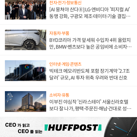
전자·전기·정보통신
[AI 뭉쳐야 산다⑧] LG·엔비디아 '피지컬 AI'
동맹 강화, 구광모 제조·데이터·기술 결집
해 종합 로보틱스 기업으로
자동차·부품
BYD코리아 가격 앞세워 수입차 4위 올랐지
만, BMW·벤츠보다 높은 공임비에 소비자
불만 폭발
인터넷·게임·콘텐츠
빅테크 메모리반도체 포함 장기계약 '2.7조
달러' 규모, AI 투자 위축 우려와 반대 신호
소비자·유통
이부진 야심작 '신라스테이' 서울신라호텔
보다 잘 나가, 평택·주문진·해남·건대로 성
장판 더 넓힌다