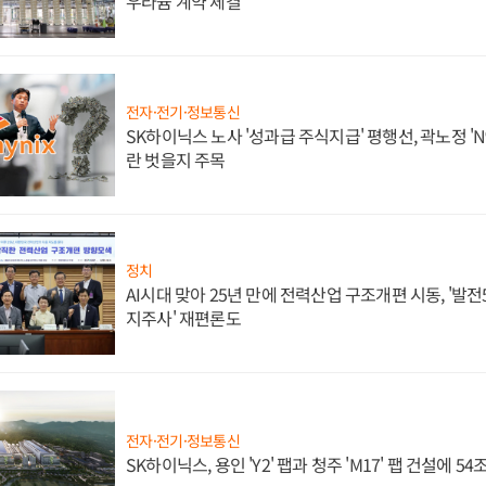
우라늄 계약 체결
전자·전기·정보통신
SK하이닉스 노사 '성과급 주식지급' 평행선, 곽노정 'N
란 벗을지 주목
정치
AI시대 맞아 25년 만에 전력산업 구조개편 시동, '발전5
지주사' 재편론도
전자·전기·정보통신
SK하이닉스, 용인 'Y2' 팹과 청주 'M17' 팹 건설에 5