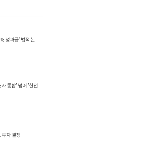
% 성과급' 법적 논
사 통합' 넘어 '한전
4조 투자 결정