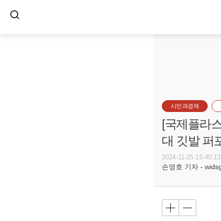
시민과경제
[국제플라스
대 깃발 퍼
2024-11-25 15:40:13
손영호 기자 - widsg@