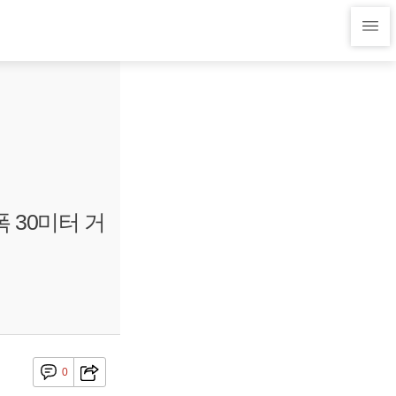
 30미터 거
0