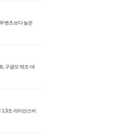
MW·벤츠보다 높은
강화, 구광모 제조·데
 1.3조 라이선스비