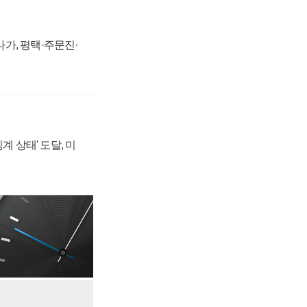
가, 평택·주문진·
계 상태' 도달, 미