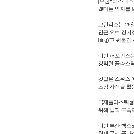
[부산=비즈니스
겠다는 의지를 
그린피스는 25일
인근 요트 경기장
hing)'고 써
이번 퍼포먼스는
강력한 플라스틱
깃발은 스위스 
초상 사진을 활용
국제플라스틱협약
위해 법적 구속
이번 부산 벡스코
현재 국제 플라