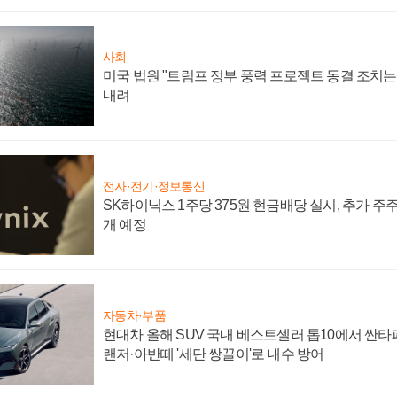
사회
미국 법원 "트럼프 정부 풍력 프로젝트 동결 조치는 
내려
전자·전기·정보통신
SK하이닉스 1주당 375원 현금배당 실시, 추가 주
개 예정
자동차·부품
현대차 올해 SUV 국내 베스트셀러 톱10에서 싼타
랜저·아반떼 '세단 쌍끌이'로 내수 방어