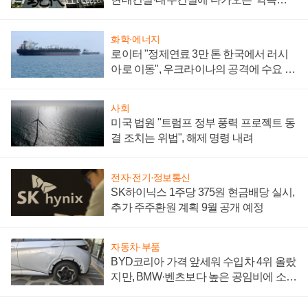
시간'
화학·에너지
로이터 "정제연료 3만 톤 한국에서 러시
아로 이동", 우크라이나의 공격에 수요 늘
어
사회
미국 법원 "트럼프 정부 풍력 프로젝트 동
결 조치는 위법", 해제 명령 내려
전자·전기·정보통신
SK하이닉스 1주당 375원 현금배당 실시,
추가 주주환원 계획 9월 공개 예정
자동차·부품
BYD코리아 가격 앞세워 수입차 4위 올랐
지만, BMW·벤츠보다 높은 공임비에 소비
자 불만 폭발