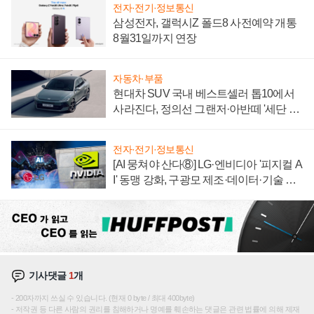
전자·전기·정보통신
삼성전자, 갤럭시Z 폴드8 사전예약 개통
8월31일까지 연장
자동차·부품
현대차 SUV 국내 베스트셀러 톱10에서
사라진다, 정의선 그랜저·아반떼 '세단 쌍
끌이'로 내수 방어
전자·전기·정보통신
[AI 뭉쳐야 산다⑧] LG·엔비디아 '피지컬 A
I' 동맹 강화, 구광모 제조·데이터·기술 결
집해 종합 로보틱스 기업으로
기사댓글
1
개
200자까지 쓰실 수 있습니다. (현재 0 byte / 최대 400byte)
저작권 등 다른 사람의 권리를 침해하거나 명예를 훼손하는 댓글은 관련 법률에 의해 제재