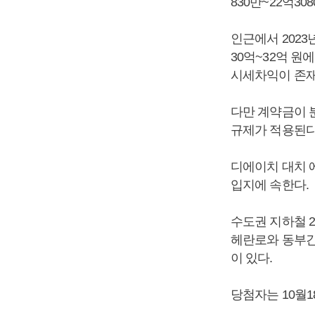
830만~22억308
인근에서 2023
30억~32억 원에
시세차익이 존재
다만 계약금이 분
규제가 적용된다
디에이치 대치 
입지에 속한다.
수도권 지하철 
헤란로와 동부간
이 있다.
당첨자는 10월1