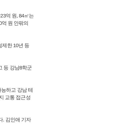
3억 원, 84㎡는
10억 원 안팎의
제한 10년 등
고 등 강남8학군
가능하고 강남 테
지 교통 접근성
다. 김인애 기자