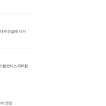
·대우건설에 다가
 스텔란티스·GM 합
까지 연장