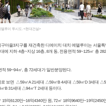
에델루이 투시도. <현대건설>
구마을3지구를 재건축한 디에이치 대치 에델루이는 서울특
대에 지하 4층~지상 16층, 8개 동, 전용면적 59~125㎡ 총 2
적 59~94㎡, 총 72세대가 일반분양된다.
 보면 △59㎡A 21세대 △59㎡B 4세대 △59㎡D 3세대 △5
4㎡B 31세대 △94㎡T 2세대 등이다.
5억6120만~16억4340만 원, 72㎡ 18억9640만~19억2450만