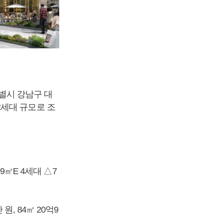
별시 강남구 대
82세대 규모로 조
9㎡E 4세대 △7
 원, 84㎡ 20억9