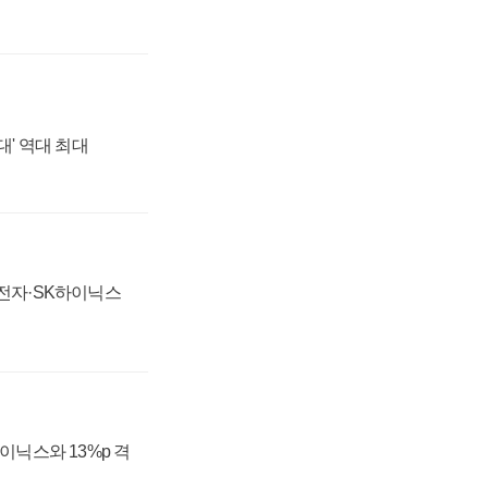
대' 역대 최대
성전자·SK하이닉스
하이닉스와 13%p 격