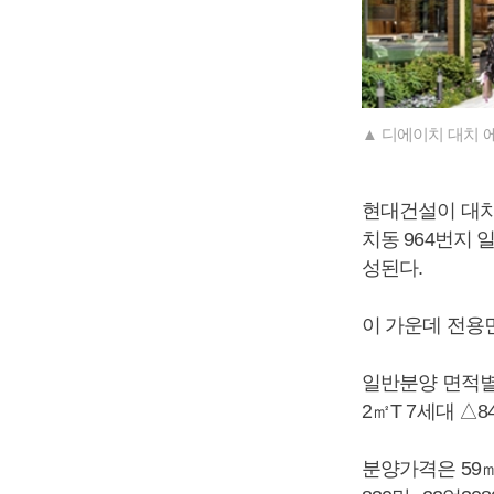
▲ 디에이치 대치 
현대건설이 대치
치동 964번지 일
성된다.
이 가운데 전용면
일반분양 면적별로
2㎡T 7세대 △8
분양가격은 59㎡ 1