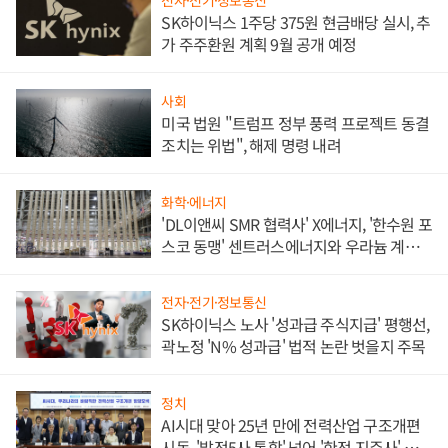
전자·전기·정보통신
SK하이닉스 1주당 375원 현금배당 실시, 추
가 주주환원 계획 9월 공개 예정
사회
미국 법원 "트럼프 정부 풍력 프로젝트 동결
조치는 위법", 해제 명령 내려
화학·에너지
'DL이앤씨 SMR 협력사' X에너지, '한수원 포
스코 동맹' 센트러스에너지와 우라늄 계약
체결
전자·전기·정보통신
SK하이닉스 노사 '성과급 주식지급' 평행선,
곽노정 'N% 성과급' 법적 논란 벗을지 주목
정치
AI시대 맞아 25년 만에 전력산업 구조개편
시동, '발전5사 통합' 넘어 '한전 지주사' 재편