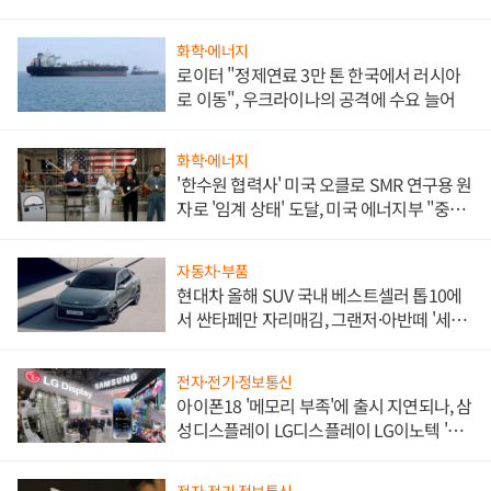
화학·에너지
로이터 "정제연료 3만 톤 한국에서 러시아
로 이동", 우크라이나의 공격에 수요 늘어
화학·에너지
'한수원 협력사' 미국 오클로 SMR 연구용 원
자로 '임계 상태' 도달, 미국 에너지부 "중요
한 이정표"
자동차·부품
현대차 올해 SUV 국내 베스트셀러 톱10에
서 싼타페만 자리매김, 그랜저·아반떼 '세단
쌍끌이'로 내수 방어
전자·전기·정보통신
아이폰18 '메모리 부족'에 출시 지연되나, 삼
성디스플레이 LG디스플레이 LG이노텍 '탈
애플' 수익 다각화 속도