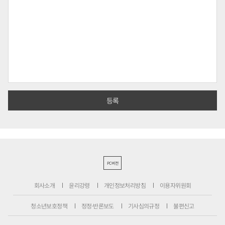
PC버전
회사소개
윤리강령
개인정보처리방침
이용자위원회
청소년보호정책
정정·반론보도
기사심의규정
불편신고