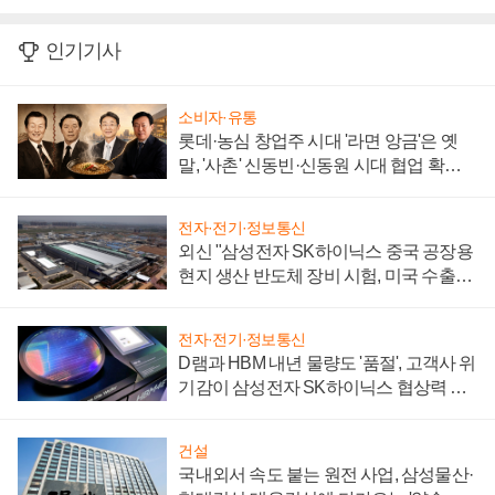
인기기사
소비자·유통
롯데·농심 창업주 시대 '라면 앙금'은 옛
말, '사촌' 신동빈·신동원 시대 협업 확대
일로
전자·전기·정보통신
외신 "삼성전자 SK하이닉스 중국 공장용
현지 생산 반도체 장비 시험, 미국 수출통
제 대비"
전자·전기·정보통신
D램과 HBM 내년 물량도 '품절', 고객사 위
기감이 삼성전자 SK하이닉스 협상력 더
키워
건설
국내외서 속도 붙는 원전 사업, 삼성물산·