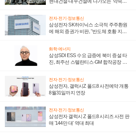
현대건설·대우건설에 다가오는 '약속의
시간'
전자·전기·정보통신
삼성전자 SK하이닉스 소극적 주주환원
에 해외 증권가 비판, "반도체 호황 지속
성 의문"
화학·에너지
삼성SDI ESS 수요 급증에 북미 증설 타
진, 최주선 스텔란티스·GM 합작공장 건
설 재추진하나
전자·전기·정보통신
삼성전자, 갤럭시Z 폴드8 사전예약 개통
8월31일까지 연장
전자·전기·정보통신
삼성전자 갤럭시 Z 폴드8 시리즈 사전 판
매 '144만 대' 역대 최대