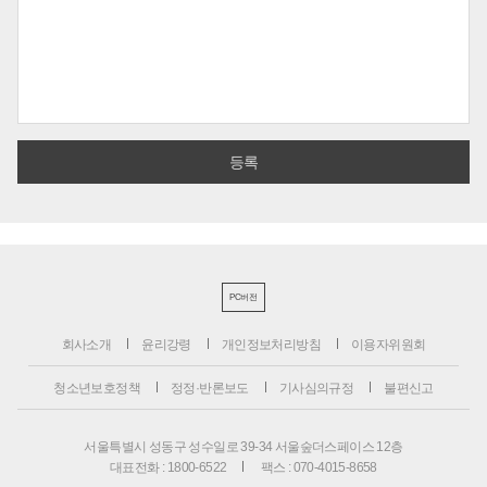
PC버전
회사소개
윤리강령
개인정보처리방침
이용자위원회
청소년보호정책
정정·반론보도
기사심의규정
불편신고
서울특별시 성동구 성수일로 39-34 서울숲더스페이스 12층
대표전화 : 1800-6522
팩스 : 070-4015-8658