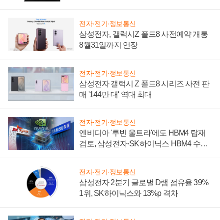
설 재추진하나
전자·전기·정보통신
삼성전자, 갤럭시Z 폴드8 사전예약 개통
8월31일까지 연장
전자·전기·정보통신
삼성전자 갤럭시 Z 폴드8 시리즈 사전 판
매 '144만 대' 역대 최대
전자·전기·정보통신
엔비디아 '루빈 울트라'에도 HBM4 탑재
검토, 삼성전자·SK하이닉스 HBM4 수율
에 주도권 갈린다
전자·전기·정보통신
삼성전자 2분기 글로벌 D램 점유율 39%
1위, SK하이닉스와 13%p 격차