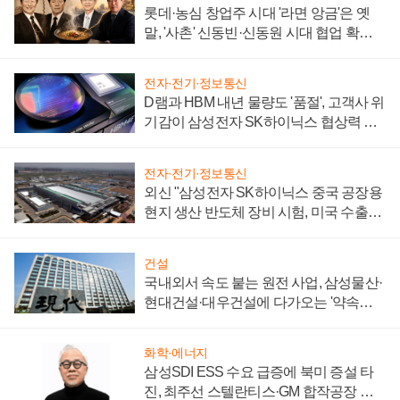
롯데·농심 창업주 시대 '라면 앙금'은 옛
말, '사촌' 신동빈·신동원 시대 협업 확대
일로
전자·전기·정보통신
D램과 HBM 내년 물량도 '품절', 고객사 위
기감이 삼성전자 SK하이닉스 협상력 더
키워
전자·전기·정보통신
외신 "삼성전자 SK하이닉스 중국 공장용
현지 생산 반도체 장비 시험, 미국 수출통
제 대비"
건설
국내외서 속도 붙는 원전 사업, 삼성물산·
현대건설·대우건설에 다가오는 '약속의
시간'
화학·에너지
삼성SDI ESS 수요 급증에 북미 증설 타
진, 최주선 스텔란티스·GM 합작공장 건