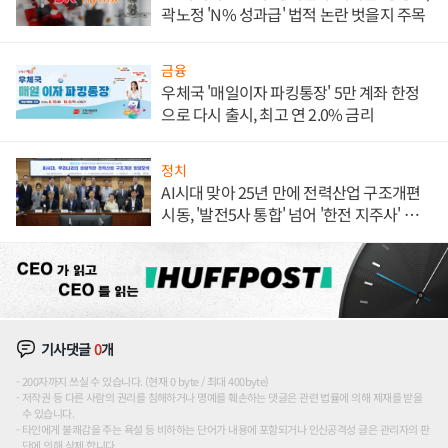
곽노정 'N% 성과급' 법적 논란 벗을지 주목
금융
우체국 '매일이자 파킹통장' 5만 계좌 한정
으로 다시 출시, 최고 연 2.0% 금리
정치
AI시대 맞아 25년 만에 전력산업 구조개편
시동, '발전5사 통합' 넘어 '한전 지주사' 재편
론도
기사댓글
0
개
200자까지 쓰실 수 있습니다. (현재 0 byte / 최대 400byte)
저작권 등 다른 사람의 권리를 침해하거나 명예를 훼손하는 댓글은 관련 법률에 의해 제재를 받을
수 있습니다.
타인에게 불쾌감을 주는 욕설 등 비하하는 단어가 내용에 포함되거나 인신공격성 글은 관리자의 판
단에 의해 삭제 합니다.