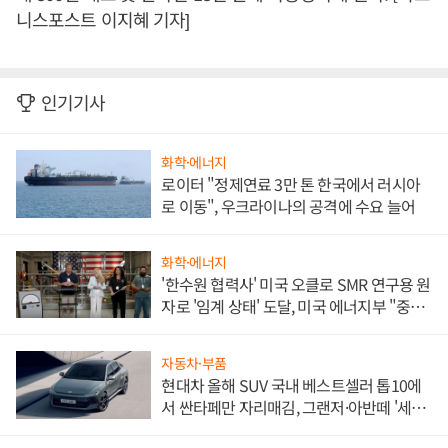
니스포스트 이지혜 기자]
인기기사
화학·에너지
로이터 "정제연료 3만 톤 한국에서 러시아
로 이동", 우크라이나의 공격에 수요 늘어
화학·에너지
'한수원 협력사' 미국 오클로 SMR 연구용 원
자로 '임계 상태' 도달, 미국 에너지부 "중요
한 이정표"
자동차·부품
현대차 올해 SUV 국내 베스트셀러 톱10에
서 싼타페만 자리매김, 그랜저·아반떼 '세단
쌍끌이'로 내수 방어