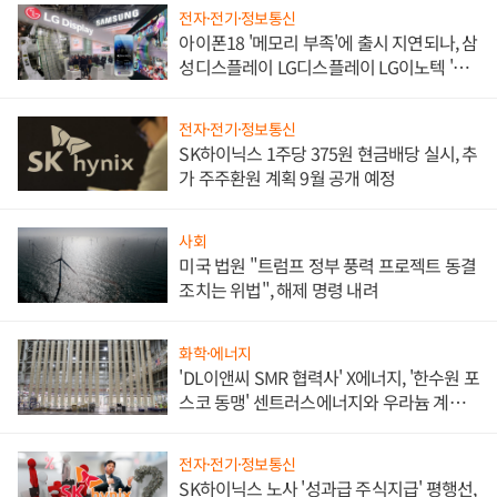
전자·전기·정보통신
아이폰18 '메모리 부족'에 출시 지연되나, 삼
성디스플레이 LG디스플레이 LG이노텍 '탈
애플' 수익 다각화 속도
전자·전기·정보통신
SK하이닉스 1주당 375원 현금배당 실시, 추
가 주주환원 계획 9월 공개 예정
사회
미국 법원 "트럼프 정부 풍력 프로젝트 동결
조치는 위법", 해제 명령 내려
화학·에너지
'DL이앤씨 SMR 협력사' X에너지, '한수원 포
스코 동맹' 센트러스에너지와 우라늄 계약
체결
전자·전기·정보통신
SK하이닉스 노사 '성과급 주식지급' 평행선,