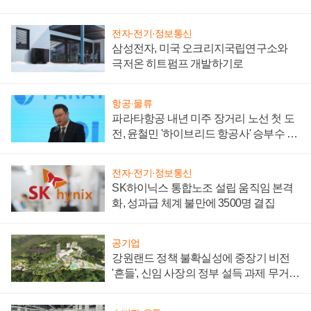
부담'
전자·전기·정보통신
삼성전자, 미국 오크리지국립연구소와
극저온 히트펌프 개발하기로
항공·물류
파라타항공 내년 미주 장거리 노선 첫 도
전, 윤철민 '하이브리드 항공사' 승부수 통
할까
전자·전기·정보통신
SK하이닉스 통합노조 설립 움직임 본격
화, 성과급 체계 불만에 3500명 결집
공기업
강원랜드 정책 불확실성에 중장기 비전
'흔들', 신임 사장의 정부 설득 과제 무거워
져