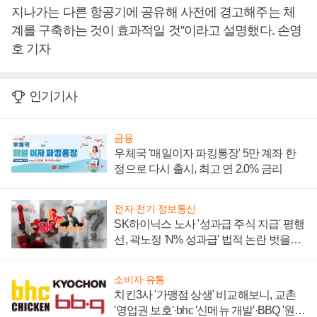
지나가는 다른 항공기에 공유해 사전에 경고해주는 체
계를 구축하는 것이 효과적일 것”이라고 설명했다. 손영
호 기자
인기기사
금융
우체국 '매일이자 파킹통장' 5만 계좌 한
정으로 다시 출시, 최고 연 2.0% 금리
전자·전기·정보통신
SK하이닉스 노사 '성과급 주식 지급' 평행
선, 곽노정 'N% 성과급' 법적 논란 벗을지
주목
소비자·유통
치킨3사 '가맹점 상생' 비교해보니, 교촌
'영업권 보호'·bhc '신메뉴 개발'·BBQ '원가