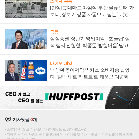
소비자·유통
[현장] 롯데마트 야심작 '부산 물류센터' 가
보니, 장보기 상품 자동으로 담는 '로봇 40
0대' 장관
금융
삼섬증권 '상반기 영업이익 1조 클럽' 실
적 랠리 진행형, 박종문 '발행어음' 달고 연
임 향하나
바이오·제약
백상환 동아제약 박카스 소비자층 넓혔
다, '얼박사'로 '레트로'로 제품군 다변화
주효
기사댓글
0
개
200자까지 쓰실 수 있습니다. (현재 0 byte / 최대 400byte)
저작권 등 다른 사람의 권리를 침해하거나 명예를 훼손하는 댓글은 관련 법률에 의해 제재