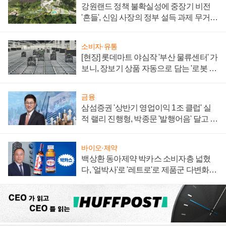
강원랜드 정책 불확실성에 중장기 비전
'흔들', 신임 사장의 정부 설득 과제 무거워
져
소비자·유통
[현장] 롯데마트 야심작 '부산 물류센터' 가
보니, 장보기 상품 자동으로 담는 '로봇 40
0대' 장관
금융
삼섬증권 '상반기 영업이익 1조 클럽' 실
적 랠리 진행형, 박종문 '발행어음' 달고 연
임 향하나
바이오·제약
백상환 동아제약 박카스 소비자층 넓혔
다, '얼박사'로 '레트로'로 제품군 다변화
주효