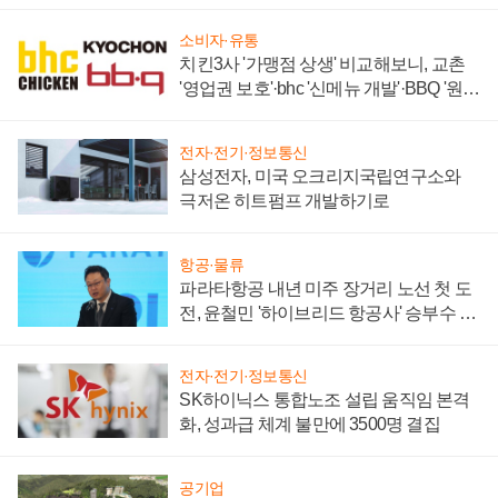
주목
소비자·유통
치킨3사 '가맹점 상생' 비교해보니, 교촌
'영업권 보호'·bhc '신메뉴 개발'·BBQ '원가
부담'
전자·전기·정보통신
삼성전자, 미국 오크리지국립연구소와
극저온 히트펌프 개발하기로
항공·물류
파라타항공 내년 미주 장거리 노선 첫 도
전, 윤철민 '하이브리드 항공사' 승부수 통
할까
전자·전기·정보통신
SK하이닉스 통합노조 설립 움직임 본격
화, 성과급 체계 불만에 3500명 결집
공기업