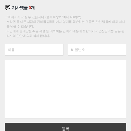
기사댓글
0
개
200자까지 쓰실 수 있습니다. (현재 0 byte / 최대 400byte)
저작권 등 다른 사람의 권리를 침해하거나 명예를 훼손하는 댓글은 관련 법률에 의해 제재
를 받을 수 있습니다.
타인에게 불쾌감을 주는 욕설 등 비하하는 단어가 내용에 포함되거나 인신공격성 글은 관
리자의 판단에 의해 삭제 합니다.