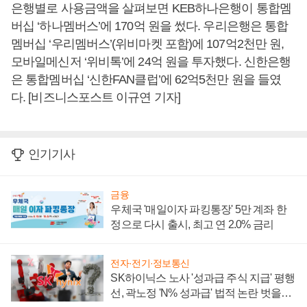
은행별로 사용금액을 살펴보면 KEB하나은행이 통합멤
버십 ‘하나멤버스’에 170억 원을 썼다. 우리은행은 통합
멤버십 ‘우리멤버스’(위비마켓 포함)에 107억2천만 원,
모바일메신저 ‘위비톡’에 24억 원을 투자했다. 신한은행
은 통합멤버십 ‘신한FAN클럽’에 62억5천만 원을 들였
다. [비즈니스포스트 이규연 기자]
인기기사
금융
우체국 '매일이자 파킹통장' 5만 계좌 한
정으로 다시 출시, 최고 연 2.0% 금리
전자·전기·정보통신
SK하이닉스 노사 '성과급 주식 지급' 평행
선, 곽노정 'N% 성과급' 법적 논란 벗을지