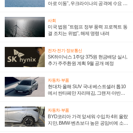
아로 이동", 우크라이나의 공격에 수요 늘
어
사회
미국 법원 "트럼프 정부 풍력 프로젝트 동
결 조치는 위법", 해제 명령 내려
전자·전기·정보통신
SK하이닉스 1주당 375원 현금배당 실시,
추가 주주환원 계획 9월 공개 예정
자동차·부품
현대차 올해 SUV 국내 베스트셀러 톱10
에서 싼타페만 자리매김, 그랜저·아반떼
'세단 쌍끌이'로 내수 방어
자동차·부품
BYD코리아 가격 앞세워 수입차 4위 올랐
지만, BMW·벤츠보다 높은 공임비에 소비
자 불만 폭발