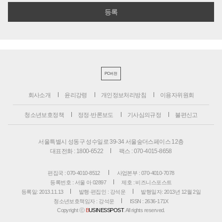
PC버전
회사소개
윤리강령
개인정보처리방침
이용자위원회
청소년보호정책
정정·반론보도
기사심의규정
불편신고
서울특별시 성동구 성수일로 39-34 서울숲더스페이스 12층
대표전화 : 1800-6522
팩스 : 070-4015-8658
편집국 : 070-4010-8512
사업본부 : 070-4010-7078
등록번호 : 서울 아 02897
제호 : 비즈니스포스트
등록일: 2013.11.13
발행·편집인 : 강석운
발행일자: 2013년 12월 2일
청소년보호책임자 : 강석운
ISSN : 2636-171X
Copyright ⓒ
B
USINESSPOST
. All rights reserved.