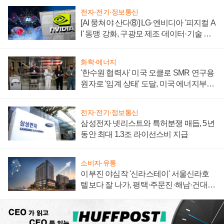
전자·전기·정보통신
[AI 뭉쳐야 산다⑧] LG·엔비디아 '피지컬 A
I' 동맹 강화, 구광모 제조·데이터·기술 결
집해 종합 로보틱스 기업으로
화학·에너지
'한수원 협력사' 미국 오클로 SMR 연구용
원자로 '임계 상태' 도달, 미국 에너지부
"중요한 이정표"
전자·전기·정보통신
삼성전자 넷리스트와 특허분쟁 매듭, 5년
동안 최대 1.3조 라이선스비 지급
소비자·유통
이부진 야심작 '신라스테이' 서울신라호
텔보다 잘 나가, 평택·주문진·해남·건대로
성장판 더 넓힌다