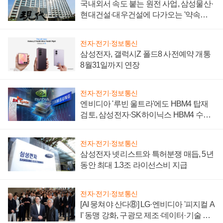
국내외서 속도 붙는 원전 사업, 삼성물산·
현대건설·대우건설에 다가오는 '약속의
시간'
전자·전기·정보통신
삼성전자, 갤럭시Z 폴드8 사전예약 개통
8월31일까지 연장
전자·전기·정보통신
엔비디아 '루빈 울트라'에도 HBM4 탑재
검토, 삼성전자·SK하이닉스 HBM4 수율
에 주도권 갈린다
전자·전기·정보통신
삼성전자 넷리스트와 특허분쟁 매듭, 5년
동안 최대 1.3조 라이선스비 지급
전자·전기·정보통신
[AI 뭉쳐야 산다⑧] LG·엔비디아 '피지컬 A
I' 동맹 강화, 구광모 제조·데이터·기술 결