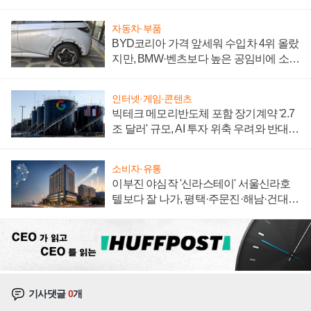
집해 종합 로보틱스 기업으로
자동차·부품
BYD코리아 가격 앞세워 수입차 4위 올랐
지만, BMW·벤츠보다 높은 공임비에 소비
자 불만 폭발
인터넷·게임·콘텐츠
빅테크 메모리반도체 포함 장기계약 '2.7
조 달러' 규모, AI 투자 위축 우려와 반대
신호
소비자·유통
이부진 야심작 '신라스테이' 서울신라호
텔보다 잘 나가, 평택·주문진·해남·건대로
성장판 더 넓힌다
기사댓글
0
개