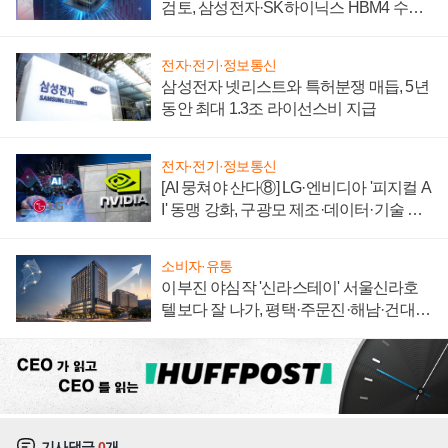
검토, 삼성전자·SK하이닉스 HBM4 수율
에 주도권 갈린다
전자·전기·정보통신
삼성전자 넷리스트와 특허분쟁 매듭, 5년
동안 최대 1.3조 라이선스비 지급
전자·전기·정보통신
[AI 뭉쳐야 산다⑧] LG·엔비디아 '피지컬 A
I' 동맹 강화, 구광모 제조·데이터·기술 결
집해 종합 로보틱스 기업으로
소비자·유통
이부진 야심작 '신라스테이' 서울신라호
텔보다 잘 나가, 평택·주문진·해남·건대로
성장판 더 넓힌다
기사댓글
0
개