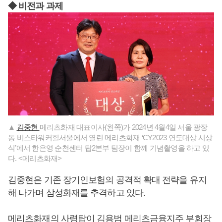
◆ 비전과 과제
▲
김중현
메리츠화재 대표이사(왼쪽)가 2024년 4월4일 서울 광장
동 비스타워커힐서울에서 열린 메리츠화재 ‘CY2023 연도대상 시상
식’에서 한은영 순천센터 탑2본부 팀장이 함께 기념촬영을 하고 있
다. <메리츠화재>
김중현은 기존 장기인보험의 공격적 확대 전략을 유지
해 나가며 삼성화재를 추격하고 있다.
메리츠화재의 사령탑이
김용범
메리츠금융지주 부회장