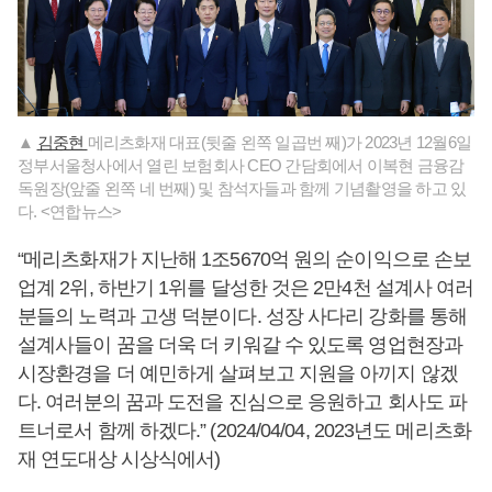
▲
김중현
메리츠화재 대표(뒷줄 왼쪽 일곱번 째)가 2023년 12월6일
정부서울청사에서 열린 보험회사 CEO 간담회에서 이복현 금융감
독원장(앞줄 왼쪽 네 번째) 및 참석자들과 함께 기념촬영을 하고 있
다. <연합뉴스>
“메리츠화재가 지난해 1조5670억 원의 순이익으로 손보
업계 2위, 하반기 1위를 달성한 것은 2만4천 설계사 여러
분들의 노력과 고생 덕분이다. 성장 사다리 강화를 통해
설계사들이 꿈을 더욱 더 키워갈 수 있도록 영업현장과
시장환경을 더 예민하게 살펴보고 지원을 아끼지 않겠
다. 여러분의 꿈과 도전을 진심으로 응원하고 회사도 파
트너로서 함께 하겠다.” (2024/04/04, 2023년도 메리츠화
재 연도대상 시상식에서)