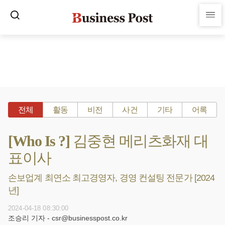
전체
활동
비전
사건
기타
어록
[Who Is ?] 김중현 메리츠화재 대
표이사
손보업계 최연소 최고경영자, 경영 컨설팅 전문가 [2024
년]
2024-04-18 08:30:00
조승리 기자 - csr@businesspost.co.kr