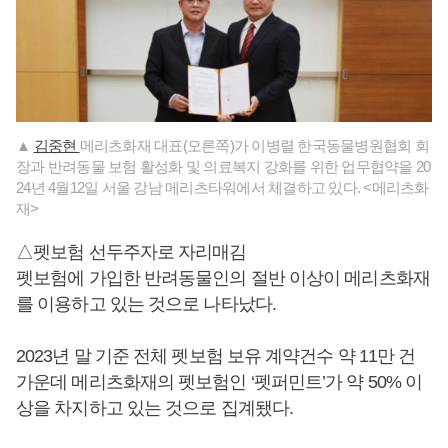
▲
김중현
메리츠화재 대표(오른쪽)가 이병렬 한국동물병원협회 회
장과 반려동물 보험 활성화 및 의료복지 강화를 위한 업무협약을 20
24년 4월12일 서울 강남 메리츠타워에서 체결하고 있다. <메리츠화
재>
△펫보험 선두주자로 자리매김
펫보험에 가입한 반려동물인의 절반 이상이 메리츠화재
를 이용하고 있는 것으로 나타났다.
2023년 말 기준 전체 펫보험 보유 계약건수 약 11만 건
가운데 메리츠화재의 펫보험인 ‘펫퍼민트’가 약 50% 이
상을 차지하고 있는 것으로 집계됐다.