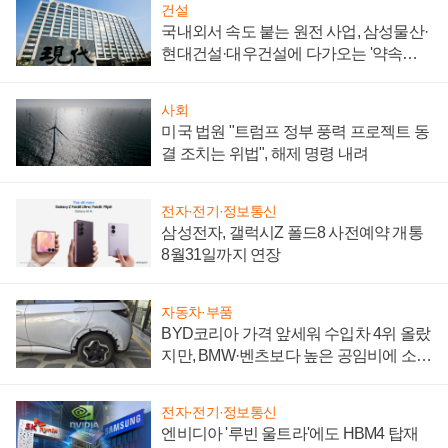
건설
국내외서 속도 붙는 원전 사업, 삼성물산·
현대건설·대우건설에 다가오는 '약속의
시간'
사회
미국 법원 "트럼프 정부 풍력 프로젝트 동
결 조치는 위법", 해제 명령 내려
전자·전기·정보통신
삼성전자, 갤럭시Z 폴드8 사전예약 개통
8월31일까지 연장
자동차·부품
BYD코리아 가격 앞세워 수입차 4위 올랐
지만, BMW·벤츠보다 높은 공임비에 소비
자 불만 폭발
전자·전기·정보통신
엔비디아 '루빈 울트라'에도 HBM4 탑재